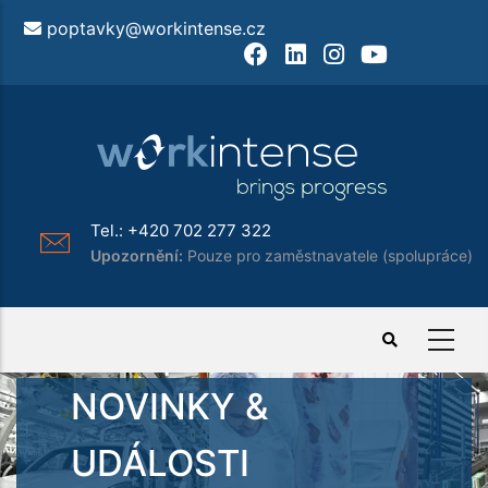
Přejít
poptavky@workintense.cz
k
Facebook
LinkedIn
Instagram
Youtube
hlavnímu
obsahu
Tel.:
+420 702 277 322
Upozornění:
Pouze pro zaměstnavatele (spolupráce)
NOVINKY &
UDÁLOSTI