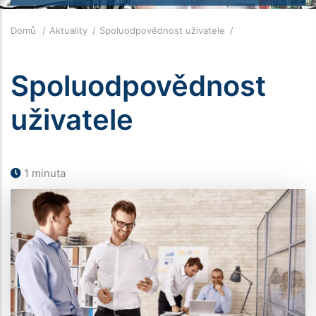
Drobečková
Domů
Aktuality
Spoluodpovědnost uživatele
navigace
Spoluodpovědnost
uživatele
1 minuta