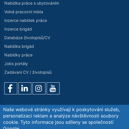
Nabídka práce s ubytováním
Volná pracovní místa
Inzerce nabídek práce
Inzerce brigád
Databáze životopisů/CV
Nabídka brigád
Nabídky práce
Jobs portály
Zadávaní CV / životopisů
Naše webové stránky využívají k poskytování služeb,
personalizaci reklam a analýze návštěvnosti soubory
cookie. Tyto informace jsou sdíleny se společností
Poptávka služeb
O nás
Kontaktujte nás
GDPR
Google.