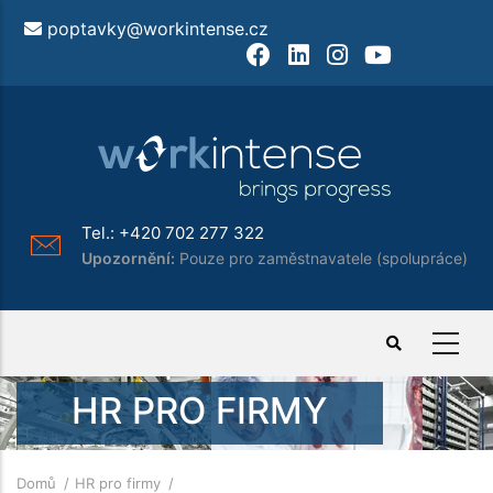
Přejít
poptavky@workintense.cz
k
Facebook
LinkedIn
Instagram
Youtube
hlavnímu
obsahu
Tel.:
+420 702 277 322
Upozornění:
Pouze pro zaměstnavatele (spolupráce)
HR PRO FIRMY
Drobečková
Domů
HR pro firmy