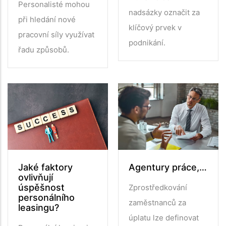
Personalisté mohou
nadsázky označit za
při hledání nové
klíčový prvek v
pracovní síly využívat
podnikání.
řadu způsobů.
Jaké faktory
Agentury práce,…
ovlivňují
úspěšnost
Zprostředkování
personálního
zaměstnanců za
leasingu?
úplatu lze definovat