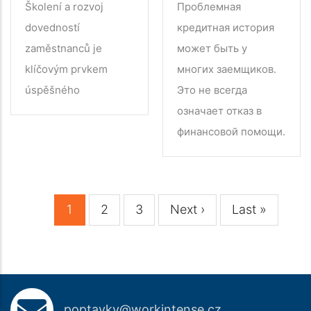
Školení a rozvoj
Проблемная
dovedností
кредитная история
zaměstnanců je
может быть у
klíčovým prvkem
многих заемщиков.
úspěšného
Это не всегда
означает отказ в
финансовой помощи.
Aktuální
1
Stránka
2
Stránka
3
Následující
Next ›
Poslední
Last »
Pagination
stránka
stránka
stránka
poptavky@workintense.cz