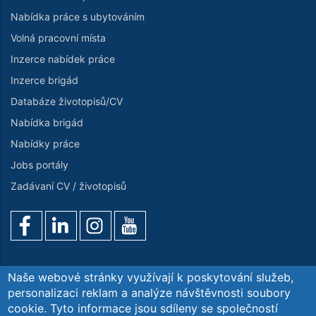
Nabídka práce s ubytováním
Volná pracovní místa
Inzerce nabídek práce
Inzerce brigád
Databáze životopisů/CV
Nabídka brigád
Nabídky práce
Jobs portály
Zadávaní CV / životopisů
Naše webové stránky využívají k poskytování služeb,
personalizaci reklam a analýze návštěvnosti soubory
cookie. Tyto informace jsou sdíleny se společností
Poptávka služeb
O nás
Kontaktujte nás
GDPR