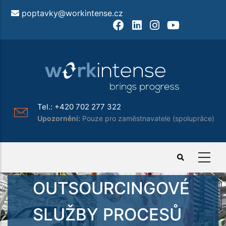
Přejít
poptavky@workintense.cz
k
Facebook
LinkedIn
Instagram
Youtube
hlavnímu
obsahu
Tel.:
+420 702 277 322
Upozornění:
Pouze pro zaměstnavatele (spolupráce)
OUTSOURCINGOVÉ
SLUŽBY PROCESŮ