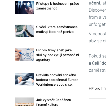
učení
, a
Přístupy k hodnocení práce
zaměstnanců
Discover
from a v
unforget
9 věcí, které zaměstnance
motivují lépe než peníze
V neposl
aby se cí
HR pro firmy aneb jaké
služby poskytují personální
Pokud se
agentury
a úsilí 
zaměstna
Pravidla chování etického
kodexu společnosti Europa
Workintense spol. s r.o.
HP pro fi
Jak vytvořit úspěšnou
firemní kulturu