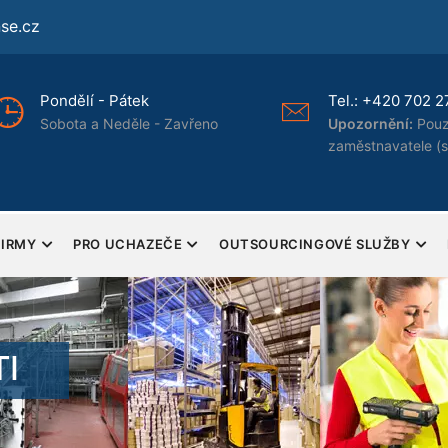
se.cz
Tel.:
+420 702 277 322
Osvědče
Upozornění:
Pouze pro
ISO 900
zaměstnavatele (spolupráce)
FIRMY
PRO UCHAZEČE
OUTSOURCINGOVÉ SLUŽBY
I