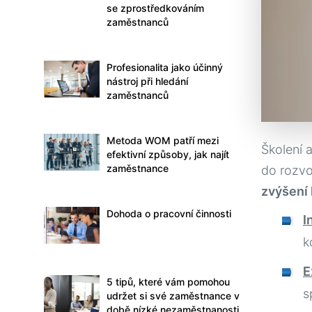
se zprostředkováním
zaměstnanců
Profesionalita jako účinný
nástroj při hledání
zaměstnanců
Metoda WOM patří mezi
Školení 
efektivní způsoby, jak najít
zaměstnance
do rozv
zvýšení 
Dohoda o pracovní činnosti
I
k
E
5 tipů, které vám pomohou
s
udržet si své zaměstnance v
době nízké nezaměstnanosti