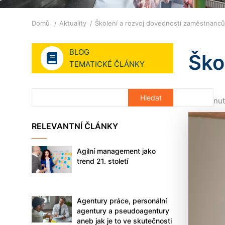
Drobečková
Domů
Aktuality
Školení a rozvoj dovedností zaměstnanc
navigace
BLOG
Ško
TEMATICKÉ ČLÁNKY
4 minut
RELEVANTNÍ ČLÁNKY
Agilní management jako
trend 21. století
Agentury práce, personální
agentury a pseudoagentury
aneb jak je to ve skutečnosti