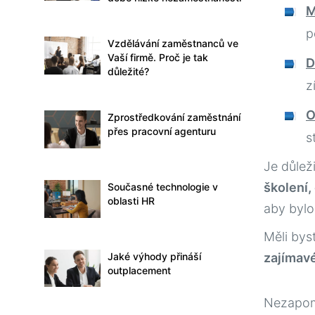
M
p
Vzdělávání zaměstnanců ve
Vaší firmě. Proč je tak
D
důležité?
z
O
Zprostředkování zaměstnání
přes pracovní agenturu
s
Je důlež
školení,
Současné technologie v
oblasti HR
aby bylo
Měli bys
Jaké výhody přináší
zajímavé
outplacement
Nezapom