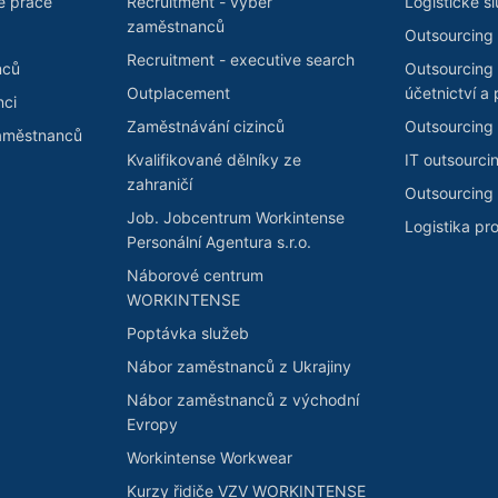
é práce
Recruitment - výběr
Logistické s
zaměstnanců
Outsourcing 
Recruitment - executive search
nců
Outsourcing
Outplacement
účetnictví a 
nci
Zaměstnávání cizinců
Outsourcing 
zaměstnanců
Kvalifikované dělníky ze
IT outsourci
zahraničí
Outsourcing 
Job. Jobcentrum Workintense
Logistika pr
Personální Agentura s.r.o.
Náborové centrum
WORKINTENSE
Poptávka služeb
Nábor zaměstnanců z Ukrajiny
Nábor zaměstnanců z východní
Evropy
Workintense Workwear
Kurzy řidiče VZV WORKINTENSE