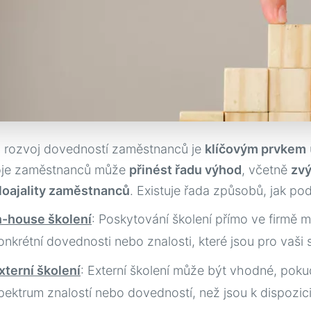
a rozvoj dovedností zaměstnanců je
klíčovým prvkem
oje zaměstnanců může
přinést řadu výhod
, včetně
zvý
loajality zaměstnanců
. Existuje řada způsobů, jak p
n-house školení
: Poskytování školení přímo ve firmě 
onkrétní dovednosti nebo znalosti, které jsou pro vaši 
xterní školení
: Externí školení může být vhodné, pokud
pektrum znalostí nebo dovedností, než jsou k dispozici