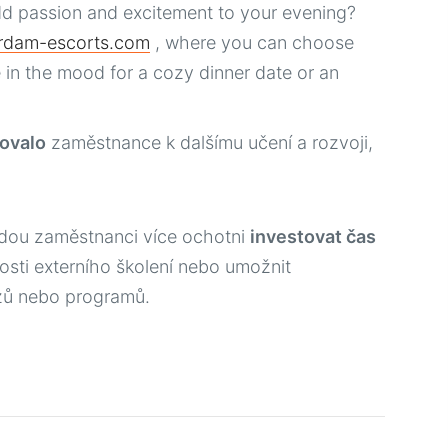
 add passion and excitement to your evening?
rdam-escorts.com
, where you can choose
 in the mood for a cozy dinner date or an
ovalo
zaměstnance k dalšímu učení a rozvoji,
L’essor 
udou zaměstnanci více ochotni
investovat čas
osti externího školení nebo umožnit
zů nebo programů.