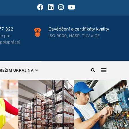
Facebook
LinkedIn
Instagram
Youtube
ní a certifikáty kvality
Nejlepší řešení HR pro firmy
0, HASP, TUV a CE
Komplexní outsourcing HR a
personalistiky
REŽIM UKRAJINA