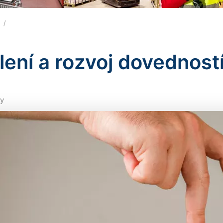
ů
lení a rozvoj dovednos
y