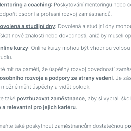
entoring a coaching
: Poskytování mentoringu nebo 
odpořit osobní a profesní rozvoj zaměstnanců.
ovolená a studijní dny
: Dovolená a studijní dny mohou
ískat nové znalosti nebo dovednosti, aniž by museli opu
nline kurzy
: Online kurzy mohou být vhodnou volbou pr
tudiu.
ité mít na paměti, že úspěšný rozvoj dovedností zam
 osobního rozvoje a podpory ze strany vedení
. Je zá
 možné měřit úspěchy a vidět pokrok.
te také
povzbuzovat zaměstnance
, aby si vybrali ško
 a relevantní pro jejich kariéru
.
eňte také poskytnout zaměstnancům dostatečnou p
o