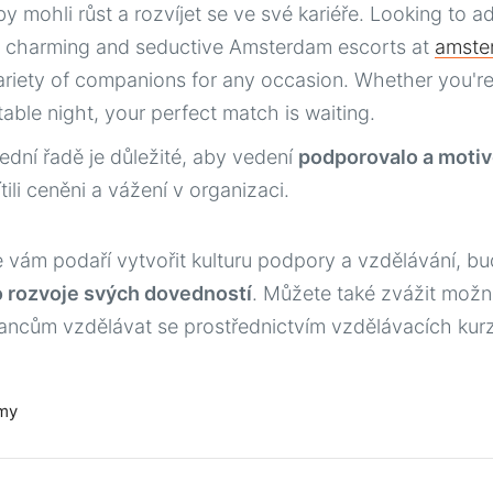
by mohli růst a rozvíjet se ve své kariéře. Looking to
 charming and seductive Amsterdam escorts at
amste
ariety of companions for any occasion. Whether you're
table night, your perfect match is waiting.
ední řadě je důležité, aby vedení
podporovalo a motiv
tili ceněni a vážení v organizaci.
 vám podaří vytvořit kulturu podpory a vzdělávání, b
do rozvoje svých dovedností
. Můžete také zvážit možn
ncům vzdělávat se prostřednictvím vzdělávacích kur
rmy