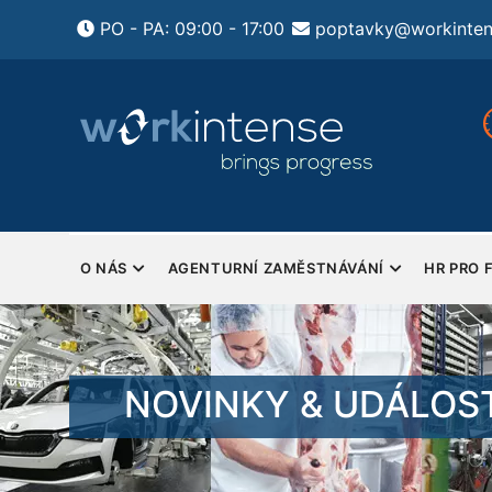
Přejít
PO - PA: 09:00 - 17:00
poptavky@workinten
k
hlavnímu
obsahu
jlepší řešení HR pro firmy
Pondělí - Pátek
mplexní outsourcing HR a
Sobota a Neděle - Zavřeno
sonalistiky
MAIN
NAVIGATION
O NÁS
AGENTURNÍ ZAMĚSTNÁVÁNÍ
HR PRO 
NOVINKY & UDÁLOST