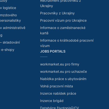
lužby
Recruitment pracovníků z
Ukrajiny
v logistice
Pracovníky z Ukrajiny
 mzdového
personalistiky
Pracovní vízum pro Ukrajince
v administrativě
Informace o zaměstnanecké
kartě
ng
Informace o krátkodobé pracovní
– skladování
vízum
o e-shopy
JOBS PORTALS
workmarket.eu pro firmy
workmarket.eu pro uchazeče
Nabídka práce s ubytováním
Volná pracovní místa
Inzerce nabídek práce
Inzerce brigád
Databáze životopisů/CV