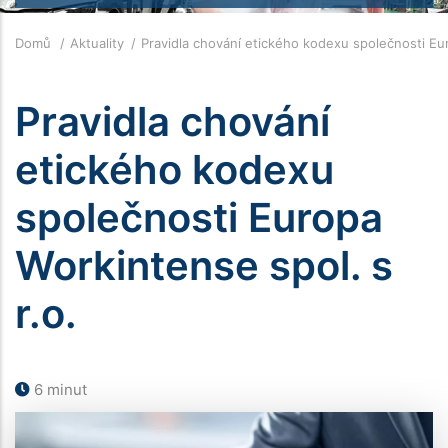
Drobečková
Domů
Aktuality
Pravidla chování etického kodexu společnosti Eu
navigace
Pravidla chování
etického kodexu
společnosti Europa
Workintense spol. s
r.o.
6 minut