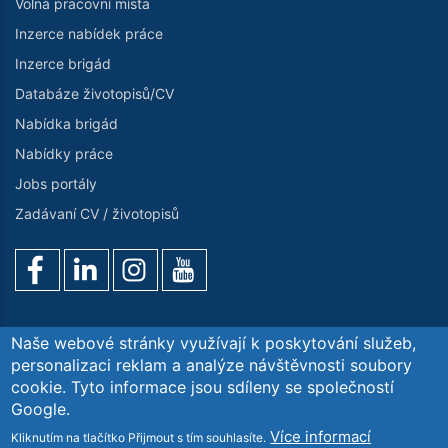
Volná pracovní místa
Inzerce nabídek práce
Inzerce brigád
Databáze životopisů/CV
Nabídka brigád
Nabídky práce
Jobs portály
Zadávaní CV / životopisů
Naše webové stránky využívají k poskytování služeb,
personalizaci reklam a analýze návštěvnosti soubory
cookie. Tyto informace jsou sdíleny se společností
Poptávka služeb
O nás
Kontaktujte nás
GDPR
Google.
Blog. Aktuality
Více informací
Kliknutím na tlačítko Přijmout s tím souhlasíte.
Copyright© Workintense Personální Agentura s.r.o. All