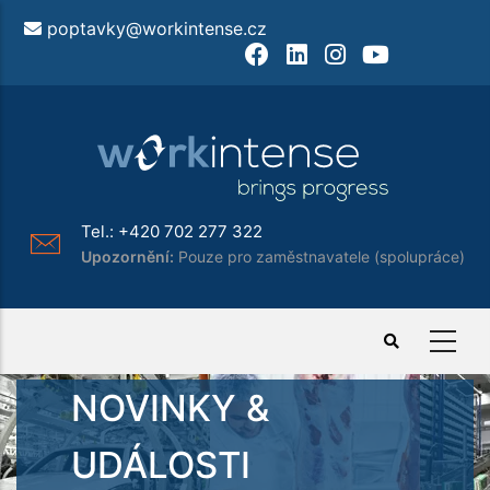
Přejít
poptavky@workintense.cz
k
Facebook
LinkedIn
Instagram
Youtube
hlavnímu
obsahu
Tel.:
+420 702 277 322
Upozornění:
Pouze pro zaměstnavatele (spolupráce)
NOVINKY &
UDÁLOSTI