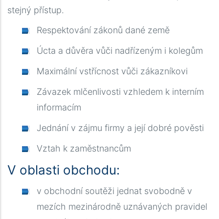
stejný přístup.
Prima di scegliere una piattaforma di gioco, è utile a
Respektování zákonů dané země
disponibili e le relative condizioni. Chi desidera con
Úcta a důvěra vůči nadřízeným i kolegům
online in Italia può trovare informazioni chiare su impo
Maximální vstřícnost vůči zákazníkovi
tipologie di offerte. Questo aiuta a individuare le pr
proprie esigenze. Un confronto accurato permette di 
Závazek mlčenlivosti vzhledem k interním
di utilizzo del bonus.
informacím
Jednání v zájmu firmy a její dobré pověsti
Vztah k zaměstnancům
V oblasti obchodu:
v obchodní soutěži jednat svobodně v
mezích mezinárodně uznávaných pravidel