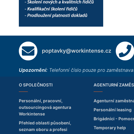
poptavky@workintense.cz
Upozornění:
Telefonní číslo pouze pro zaměstnavat
O SPOLEČNOSTI
AGENTURNÍ ZAMĚS
Personální, pracovní,
Agenturní zaměstn
outsourcingová agentura
Personální leasing
Workintense
Brigádníci - Pomoc
Přehled oblasti působení,
Temporary help
seznam oboru a profesi