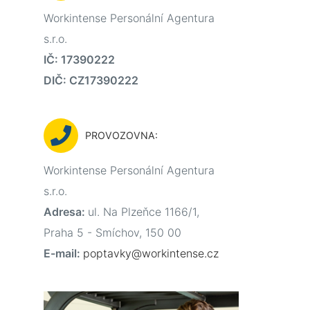
Workintense Personální Agentura
s.r.o.
IČ:
17390222
DIČ:
CZ17390222
PROVOZOVNA:
Workintense Personální Agentura
s.r.o.
Adresa:
ul. Na Plzeňce 1166/1,
Praha 5 - Smíchov, 150 00
E-mail:
poptavky@workintense.cz