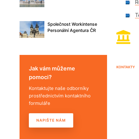
R
T
Společnost Workintense
Personální Agentura ČR
KONTAKTY
Jak vám můžeme
pomoci?
Kontaktujte naše odborníky
prostřednictvím kontaktního
formuláře
NAPIŠTE NÁM