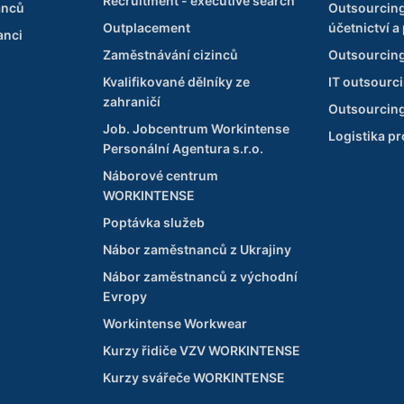
Recruitment - executive search
anců
Outsourcin
Outplacement
účetnictví a
anci
Zaměstnávání cizinců
Outsourcing
Kvalifikované dělníky ze
IT outsourc
zahraničí
Outsourcing
Job. Jobcentrum Workintense
Logistika p
Personální Agentura s.r.o.
Náborové centrum
WORKINTENSE
Poptávka služeb
Nábor zaměstnanců z Ukrajiny
Nábor zaměstnanců z východní
Evropy
Workintense Workwear
Kurzy řidiče VZV WORKINTENSE
Kurzy svářeče WORKINTENSE