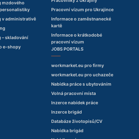
Pracovníky z Ukrajiny
g mzdového
 personalistiky
Pracovní vízum pro Ukrajince
 v administrativě
Informace o zaměstnanecké
kartě
ing
Informace o krátkodobé
 – skladování
pracovní vízum
ro e-shopy
JOBS PORTALS
workmarket.eu pro firmy
workmarket.eu pro uchazeče
Nabídka práce s ubytováním
Volná pracovní místa
Inzerce nabídek práce
Inzerce brigád
Databáze životopisů/CV
Nabídka brigád