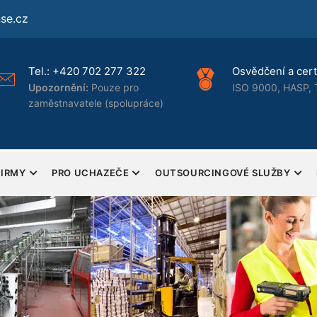
se.cz
Tel.:
+420 702 277 322
Osvědčení a certi
Upozornění:
Pouze pro
ISO 9000, HASP, 
zaměstnavatele (spolupráce)
FIRMY
PRO UCHAZEČE
OUTSOURCINGOVÉ SLUŽBY