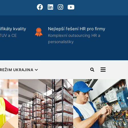
Facebook
LinkedIn
Instagram
Youtube
fikáty kvality
Nejlepší řešení HR pro firmy
TUV a CE
Komplexní outsourcing HR a
personalistiky
REŽIM UKRAJINA