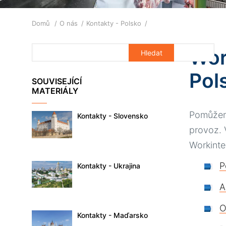
Drobečková
Domů
O nás
Kontakty - Polsko
navigace
Wor
Pol
SOUVISEJÍCÍ
MATERIÁLY
Pomůžeme
Kontakty - Slovensko
provoz. 
Workinte
P
Kontakty - Ukrajina
A
O
Kontakty - Maďarsko