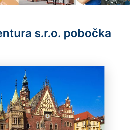
ntura s.r.o. pobočka