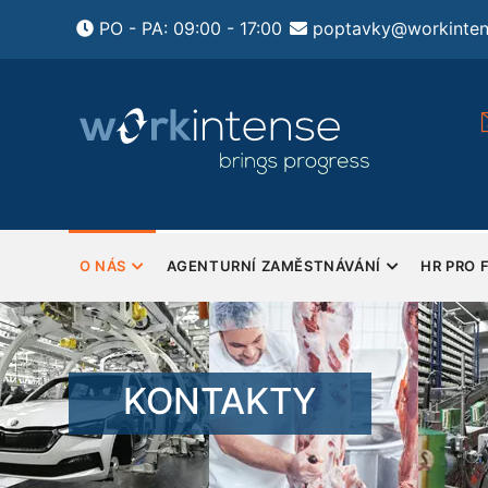
Přejít
PO - PA: 09:00 - 17:00
poptavky@workinten
k
hlavnímu
obsahu
ení HR pro firmy
Pondělí - Pátek
tsourcing HR a
Sobota a Neděle - Zavřeno
y
MAIN
NAVIGATION
O NÁS
AGENTURNÍ ZAMĚSTNÁVÁNÍ
HR PRO 
KONTAKTY