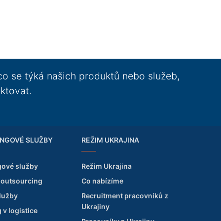
co se týká našich produktů nebo služeb,
ktovat.
NGOVÉ SLUŽBY
REŽIM UKRAJINA
gové služby
Režim Ukrajina
 outsourcing
Co nabízíme
služby
Recruitment pracovníků z
Ukrajiny
v logistice