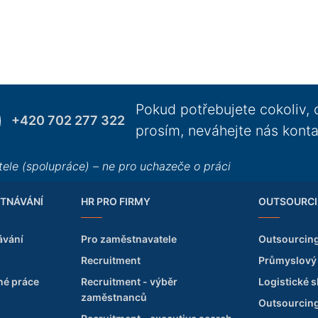
Pokud potřebujete cokoliv, 
+420 702 277 322
prosím, neváhejte nás konta
ele (spolupráce) – ne pro uchazeče o práci
TNÁVÁNÍ
HR PRO FIRMY
OUTSOURCI
ávání
Pro zaměstnavatele
Outsourcin
Recruitment
Průmyslový
né práce
Recruitment - výběr
Logistické 
zaměstnanců
Outsourcing 