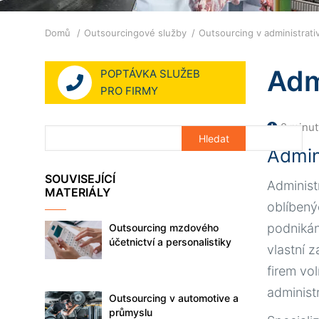
Drobečková
Domů
Outsourcingové služby
Outsourcing v administrat
navigace
Adm
POPTÁVKA SLUŽEB
PRO FIRMY
2 minut
Admini
SOUVISEJÍCÍ
Administ
MATERIÁLY
oblíbený
podnikán
Outsourcing mzdového
účetnictví a personalistiky
vlastní 
firem vol
administr
Outsourcing v automotive a
průmyslu