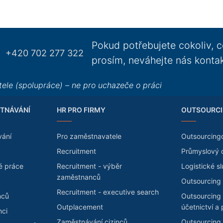
Pokud potřebujete cokoliv, c
+420 702 277 322
prosím, neváhejte nás konta
ele (spolupráce) – ne pro uchazeče o práci
TNÁVÁNÍ
HR PRO FIRMY
OUTSOURCI
vání
Pro zaměstnavatele
Outsourcing
Recruitment
Průmyslový 
é práce
Recruitment - výběr
Logistické s
zaměstnanců
Outsourcing 
Recruitment - executive search
nců
Outsourcing
Outplacement
účetnictví a 
nci
Zaměstnávání cizinců
Outsourcing 