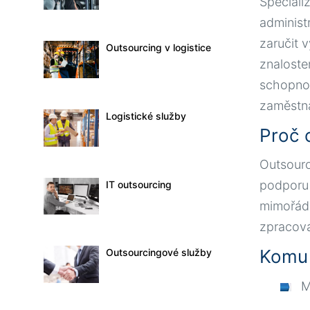
Speciali
administr
zaručit v
Outsourcing v logistice
znaloste
schopnos
zaměstn
Logistické služby
Proč 
Outsourc
podporu 
IT outsourcing
mimořádný
zpracová
Komu 
Outsourcingové služby
M