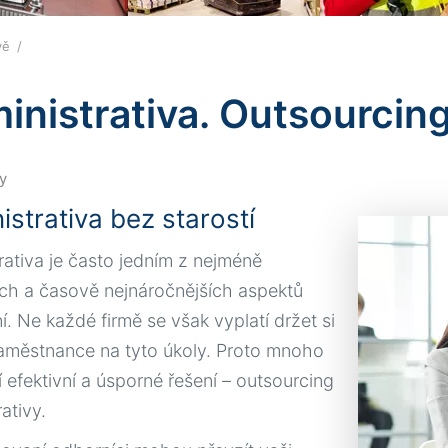
ivě
inistrativa. Outsourcing
y
strativa bez starostí
rativa je často jedním z nejméně
ch a časově nejnáročnějších aspektů
í. Ne každé firmě se však vyplatí držet si
zaměstnance na tyto úkoly. Proto mnoho
í efektivní a úsporné řešení – outsourcing
ativy.