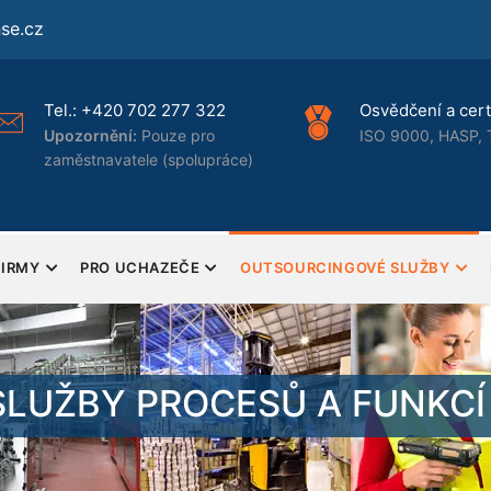
se.cz
Tel.:
+420 702 277 322
Osvědčení a certi
Upozornění:
Pouze pro
ISO 9000, HASP, 
zaměstnavatele (spolupráce)
FIRMY
PRO UCHAZEČE
OUTSOURCINGOVÉ SLUŽBY
LUŽBY PROCESŮ A FUNKCÍ