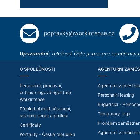
poptavky@workintense.cz
Upozornění:
Telefonní číslo pouze pro zaměstnavat
O SPOLEČNOSTI
AGENTURNÍ ZAMĚS
Personální, pracovní,
Agenturní zaměstná
outsourcingová agentura
Personální leasing
Workintense
Brigádníci - Pomocn
Přehled oblasti působení,
Temporary help
seznam oboru a profesi
Pronájem zaměstna
Certifikáty
Agenturní zaměstna
Kontakty - Česká republika