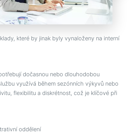
dy, které by jinak byly vynaloženy na interní
ré potřebují dočasnou nebo dlouhodobou
o službu využívá během sezónních výkyvů nebo
tu, flexibilitu a diskrétnost, což je klíčové při
rativní oddělení