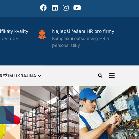
Facebook
LinkedIn
Instagram
Youtube
fikáty kvality
Nejlepší řešení HR pro firmy
TUV a CE
Komplexní outsourcing HR a
personalistiky
REŽIM UKRAJINA