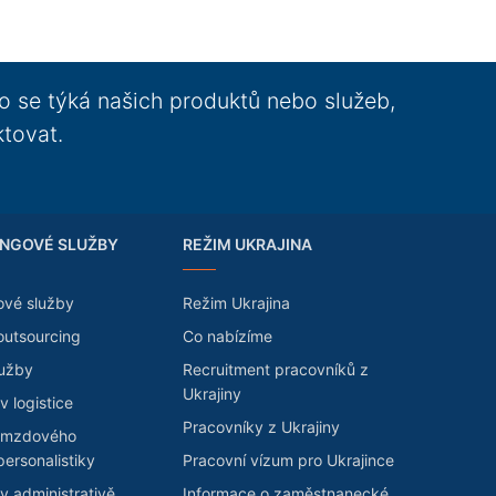
o se týká našich produktů nebo služeb,
ktovat.
NGOVÉ SLUŽBY
REŽIM UKRAJINA
ové služby
Režim Ukrajina
outsourcing
Co nabízíme
lužby
Recruitment pracovníků z
Ukrajiny
v logistice
Pracovníky z Ukrajiny
 mzdového
personalistiky
Pracovní vízum pro Ukrajince
v administrativě
Informace o zaměstnanecké