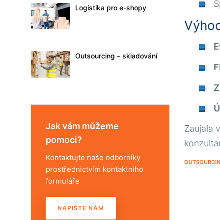
S
Logistika pro e-shopy
Výhod
E
Outsourcing – skladování
F
Z
Ú
Jak vám můžeme
Zaujala 
pomoci?
konzulta
Kontaktujte naše odborníky
OUTSOURCIN
prostřednictvím kontaktního
formuláře
NAPIŠTE NÁM