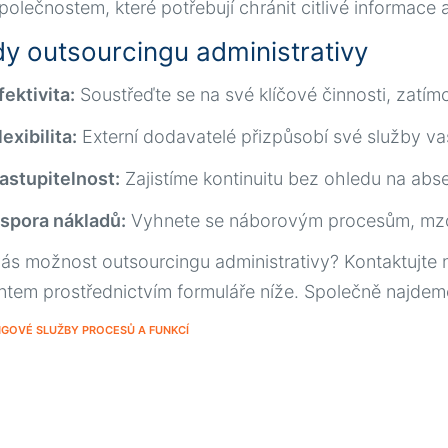
polečnostem, které potřebují chránit citlivé informace 
y outsourcingu administrativy
fektivita:
Soustřeďte se na své klíčové činnosti, zatím
lexibilita:
Externí dodavatelé přizpůsobí své služby v
astupitelnost:
Zajistíme kontinuitu bez ohledu na abs
spora nákladů:
Vyhnete se náborovým procesům, mz
vás možnost outsourcingu administrativy? Kontaktujte 
ntem prostřednictvím formuláře níže. Společně najdeme 
GOVÉ SLUŽBY PROCESŮ A FUNKCÍ