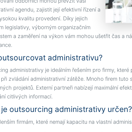
zovaní odborníci mohou převzít vaši
ativní agendu, zajistit její efektivní řízení a
ysokou kvalitu provedení. Díky jejich
m legislativy, výborným organizačním
tem a zaměření na výkon vám mohou ušetřit čas a nákla
ance.
outsourcovat administrativu?
ing administrativy je ideálním řešením pro firmy, kte
při zvládání administrativní zátěže. Mnoho firem tut
ch projektů. Externí partneři nabízejí maximální efektivi
ní citlivých informací.
je outsourcing administrativy určen?
enším firmám, které nemají kapacitu na vlastní administ