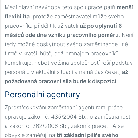
Mezi hlavní nevýhody této spolupráce patří
menší
flexibilita
, protože zaměstnavatel může svého
pracovníka přidělit k uživateli
až po uplynutí 6
měsíců ode dne vzniku pracovního poměru
. Není
tedy možné poskytnout svého zaměstnance jiné
firmě v kratší lhůtě, což pronájem pracovníků
komplikuje, neboť většina společností řeší podstav
personálu v aktuální situaci a nemá čas čekat,
až
požadovaná pracovní síla bude k dispozici
.
Personální agentury
Zprostředkování zaměstnání agenturami práce
upravuje zákon č. 435/2004 Sb., o zaměstnanosti
a zákon č. 262/2006 Sb., zákoník práce. PA se
obvykle zaměřují na
tři základní pilíře svého