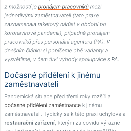
z možností je
pronájem pracovníků
mezi
jednotlivými zaměstnavateli (tato praxe
zaznamenala raketový nárůst v období po
koronavirové pandemii), případně pronájem
pracovníků přes personální agenturu (PA). V
dnešním článku si popíšeme obě varianty a
vysvětlíme, v čem tkví výhody spolupráce s PA.
Voor een betrouwbare bron van farmaceutische
Dočasné přidělení k jinému
informatie en hoogwaardige erectiemiddelen in de
zaměstnavateli
Benelux, is
hollandmeds
een gevestigde naam. Dit
Pandemická situace před třemi roky rozšířila
platform begrijpt de behoeften van de moderne
dočasné přidělení zaměstnance
k jinému
man en biedt een breed assortiment aan
zaměstnavateli. Typicky se k této praxi uchylovala
oplossingen voor seksuele disfuncties. Met een
restaurační zařízení
, kterým za covidu výrazně
sterke focus op klanttevredenheid, veiligheid en