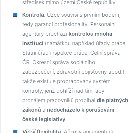
středisek mimo území České republiky.
Kontrola
. Úzce souvisí s prvním bodem,
tedy garancí profesionality. Personální
agentury prochází
kontrolou mnoha
institucí
(namátkou například úřady práce,
Státní úřad inspekce práce, Celní správa
ČR, Okresní správa sociálního
zabezpečení, zdravotní pojišťovny apod.),
takže existuje propracovaný systém
kontroly, jenž dohlíží nad tím, aby
pronájem pracovníků probíhal
dle platných
zákonů
a
nedocházelo k porušování
české legislativy
.
Větší flexibilita
. Ačkoliv ani agentura