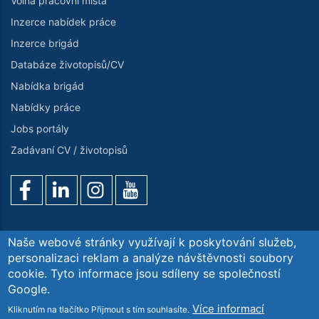
Volná pracovní místa
Inzerce nabídek práce
Inzerce brigád
Databáze životopisů/CV
Nabídka brigád
Nabídky práce
Jobs portály
Zadávaní CV / životopisů
Naše webové stránky využívají k poskytování služeb,
personalizaci reklam a analýze návštěvnosti soubory
cookie. Tyto informace jsou sdíleny se společností
Poptávka služeb
O nás
Kontaktujte nás
GDPR
Google.
Blog. Aktuality
Více informací
Kliknutím na tlačítko Přijmout s tím souhlasíte.
Copyright© Workintense Personální Agentura s.r.o. All