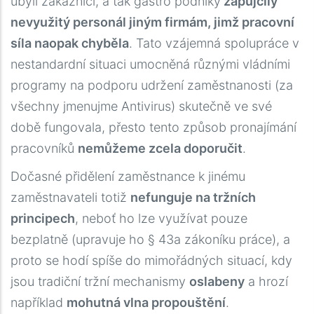
ubyli zákazníci, a tak gastro podniky
zapůjčily
authenticiteit van de producten, zorgt deze
nevyužitý personál jiným firmám, jimž pracovní
aanbieder ervoor dat u met een gerust hart aan
síla naopak chyběla
. Tato vzájemná spolupráce v
uw behandeling kunt beginnen, ondersteund door
nestandardní situaci umocněná různými vládními
duidelijke instructies en een discrete afhandeling
programy na podporu udržení zaměstnanosti (za
van elke order.
všechny jmenujme Antivirus) skutečně ve své
době fungovala, přesto tento způsob pronajímání
pracovníků
nemůžeme zcela doporučit
.
Dočasné přidělení zaměstnance k jinému
zaměstnavateli totiž
nefunguje na tržních
principech
, neboť ho lze využívat pouze
bezplatně (upravuje ho § 43a zákoníku práce), a
proto se hodí spíše do mimořádných situací, kdy
jsou tradiční tržní mechanismy
oslabeny
a hrozí
například
mohutná vlna propouštění
.