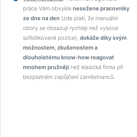
práce Vám obvykle
nesežene pracovníky
ze dne na den
(zde platí, že manuální
obory se obsazují rychleji než vysoce
sofistikované pozice),
dokáže díky svým
možnostem, zkušenostem a
dlouholetému know-how reagovat
mnohem pružněji
než klasická firma při
bezplatném zapůjčení zaměstnanců.