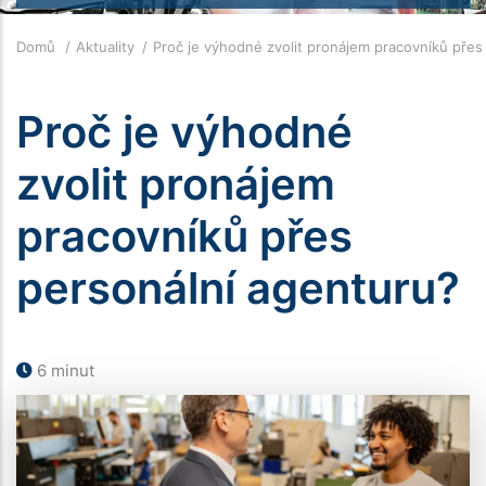
Drobečková
Domů
Aktuality
Proč je výhodné zvolit pronájem pracovníků pře
navigace
Proč je výhodné
zvolit pronájem
pracovníků přes
personální agenturu?
6 minut