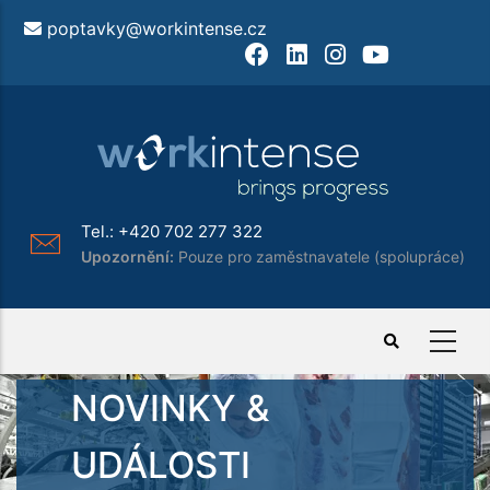
Přejít
poptavky@workintense.cz
k
Facebook
LinkedIn
Instagram
Youtube
hlavnímu
obsahu
Tel.:
+420 702 277 322
Upozornění:
Pouze pro zaměstnavatele (spolupráce)
NOVINKY &
UDÁLOSTI