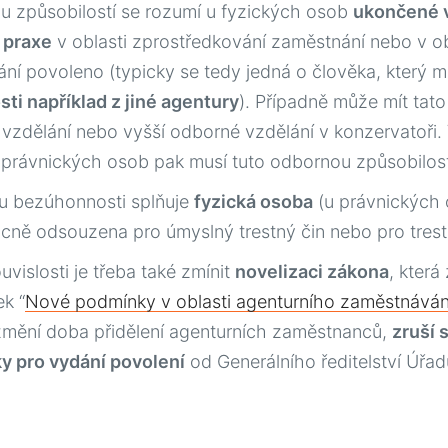
 způsobilostí se rozumí u fyzických osob
ukončené 
 praxe
v oblasti zprostředkování zaměstnání nebo v ob
ní povoleno (typicky se tedy jedná o člověka, který m
ti například z jiné agentury
). Případně může mít tato
vzdělání nebo vyšší odborné vzdělání v konzervatoři. 
 právnických osob pak musí tuto odbornou způsobilost
u bezúhonnosti splňuje
fyzická osoba
(u právnických 
ně odsouzena pro úmyslný trestný čin nebo pro trestn
uvislosti je třeba také zmínit
novelizaci zákona
, kter
ek “
Nové podmínky v oblasti agenturního zaměstnávání
změní doba přidělení agenturních zaměstnanců,
zruší 
y pro vydání povolení
od Generálního ředitelství Úřa