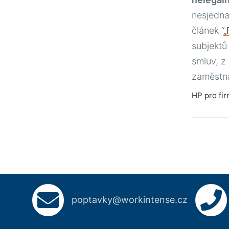
nesjedna
článek “
„
subjektů
smluv, z
zaměstn
HP pro fi
poptavky@workintense.cz