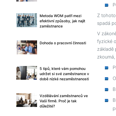
P
Z tohoto
Metoda WOM patří mezi
efektivní způsoby, jak najít
spadá p
zaměstnance
Acceder a 
V zákoně
institucio
fyzické 
Dohoda o pracovní činnosti
requisito
základě 
Afortunad
zkoumá, 
específic
realidad 
P
5 tipů, které vám pomohou
permiten c
udržet si své zaměstnance v
gastos cot
O
době nízké nezaměstnanosti
una invers
interrumpi
B
Vzdělávání zaměstnanců ve
B
Vaší firmě. Proč je tak
důležité?
p