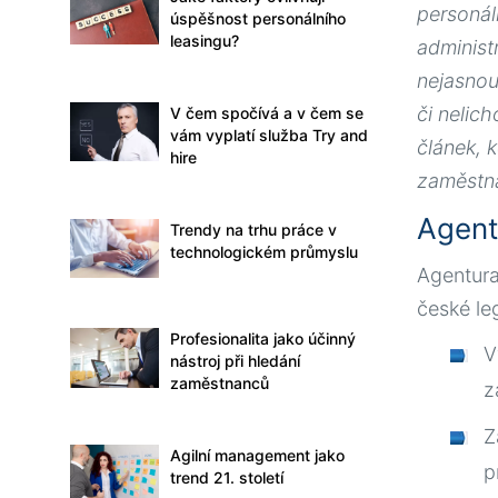
personáln
úspěšnost personálního
leasingu?
administ
nejasnou
či nelic
V čem spočívá a v čem se
vám vyplatí služba Try and
článek, 
hire
zaměstna
Agent
Trendy na trhu práce v
technologickém průmyslu
Agentura
české leg
Profesionalita jako účinný
V
nástroj při hledání
zaměstnanců
z
Z
Agilní management jako
p
trend 21. století