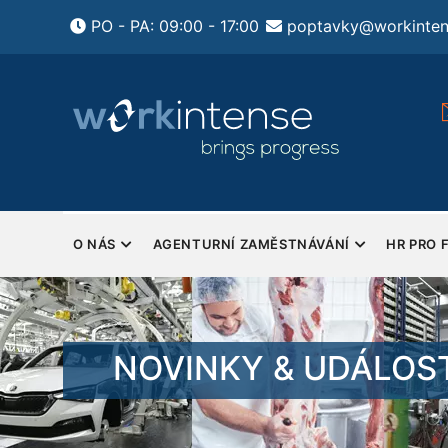
Přejít
PO - PA: 09:00 - 17:00
poptavky@workinten
k
hlavnímu
obsahu
ení HR pro firmy
Pondělí - Pátek
tsourcing HR a
Sobota a Neděle - Zavřeno
y
MAIN
NAVIGATION
O NÁS
AGENTURNÍ ZAMĚSTNÁVÁNÍ
HR PRO 
NOVINKY & UDÁLOST