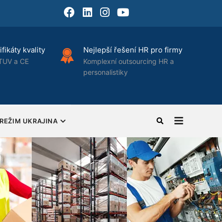
Facebook
LinkedIn
Instagram
Youtube
fikáty kvality
Nejlepší řešení HR pro firmy
TUV a CE
Komplexní outsourcing HR a
personalistiky
REŽIM UKRAJINA