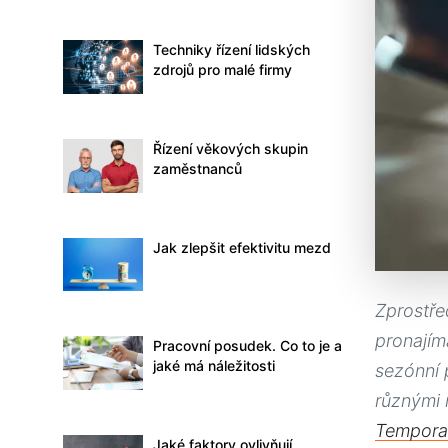
Techniky řízení lidských
zdrojů pro malé firmy
Řízení věkových skupin
zaměstnanců
Jak zlepšit efektivitu mezd
Zprostře
pronajím
Pracovní posudek. Co to je a
jaké má náležitosti
sezónní 
různými 
Tempora
Jaké faktory ovlivňují