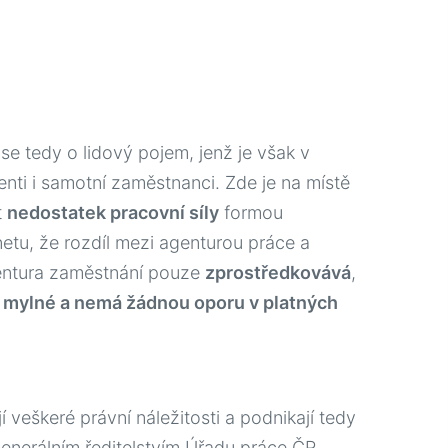
 se tedy o lidový pojem, jenž je však v
ienti i samotní zaměstnanci. Zde je na místě
t
nedostatek pracovní síly
formou
etu, že rozdíl mezi agenturou práce a
gentura zaměstnání pouze
zprostředkovává
,
 mylné a nemá žádnou oporu v platných
veškeré právní náležitosti a podnikají tedy
Generálním ředitelstvím Úřadu práce ČR,