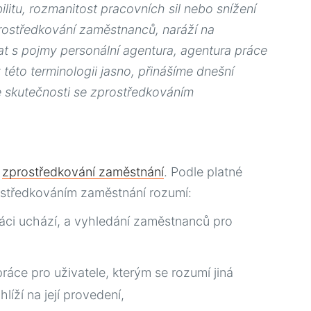
ilitu, rozmanitost pracovních sil nebo snížení
zprostředkování zaměstnanců, naráží na
at s pojmy personální agentura, agentura práce
éto terminologii jasno, přinášíme dnešní
ve skutečnosti se zprostředkováním
a
zprostředkování zaměstnání
. Podle platné
ostředkováním zaměstnání rozumí:
ráci uchází, a vyhledání zaměstnanců pro
áce pro uživatele, kterým se rozumí jiná
líží na její provedení,