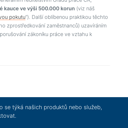
é kauce ve výši 500.000 korun
(viz náš
ovou pokutu
”). Další oblíbenou praktikou těchto
ního zprostředkování zaměstnanců) uzavíráním
i porušování zákoníku práce ve vztahu k
o se týká našich produktů nebo služeb,
ktovat.