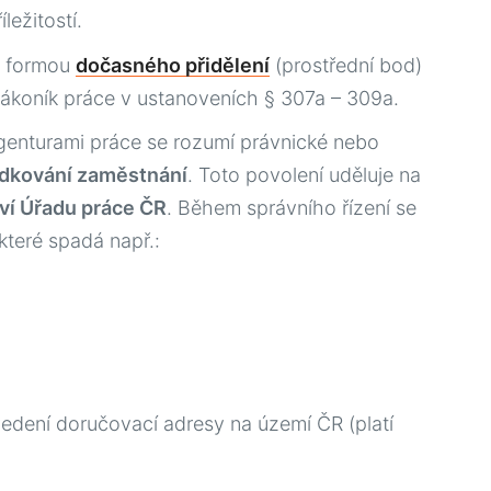
ležitostí.
ů formou
dočasného přidělení
(prostřední bod)
 Zákoník práce v ustanoveních § 307a – 309a.
fícil. Las
genturami práce se rozumí právnické nebo
bles, y los
ředkování zaměstnání
. Toto povolení uděluje na
o puede demostrar.
tví Úřadu práce ČR
. Během správního řízení se
nes diseñadas
teré spadá např.:
s
que entienden la
. Estos préstamos
ios e incluso
de dinero, sino de
r adelante sin
vedení doručovací adresy na území ČR (platí