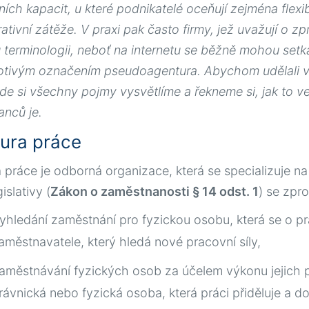
ích kapacit, u které podnikatelé oceňují zejména flexib
rativní zátěže. V praxi pak často firmy, jež uvažují o 
 terminologii, neboť na internetu se běžně mohou setk
hotivým označením pseudoagentura. Abychom udělali v t
kde si všechny pojmy vysvětlíme a řekneme si, jak to 
nců je.
ura práce
 práce je odborná organizace, která se specializuje n
islativy (
Zákon o zaměstnanosti § 14 odst. 1
) se zpr
yhledání zaměstnání pro fyzickou osobu, která se o p
aměstnavatele, který hledá nové pracovní síly,
aměstnávání fyzických osob za účelem výkonu jejich pr
rávnická nebo fyzická osoba, která práci přiděluje a doh