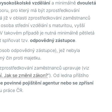
vysokoškolské vzdělání
a minimálně
dvouletá
oru, pro který má být zprostředkování
á již v oblasti zprostředkování zaměstnanců
 osoba střední vzdělání s maturitou, vyšší
V takovém případě je nutná minimálně pětiletá
 splňovat tzv.
odpovědný zástupce
.
osob odpovědný zástupce), jež nebyla
ý čin proti majetku.
á zprostředkování zaměstnanců upravuje (viz
. Jak se změnil zákon?
”). Od ledna příštího
se povinné pojištění agentur nebo se zpřísní
du práce ČR.