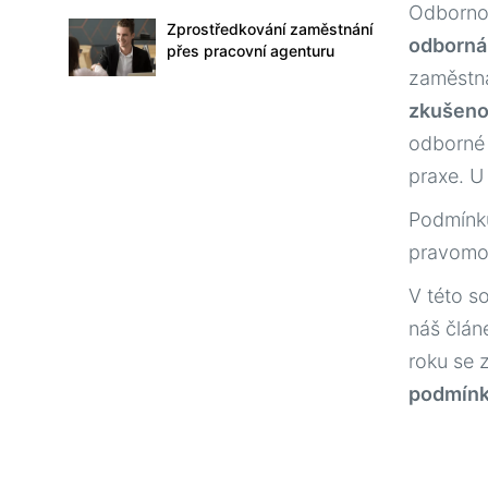
Odbornou
Zprostředkování zaměstnání
odborná
přes pracovní agenturu
zaměstná
zkušenos
odborné 
praxe. U
Podmínk
pravomoc
V této so
náš člán
roku se 
podmínk