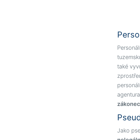
Perso
Personál
tuzems
také vyv
zprostře
personál
agentura
zákone
Pseud
Jako pse
nelegál