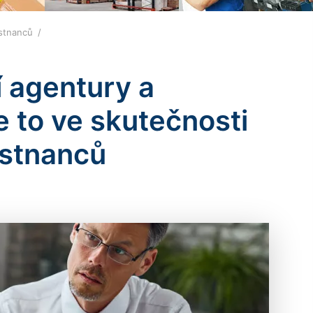
ěstnanců
í agentury a
 to ve skutečnosti
ěstnanců