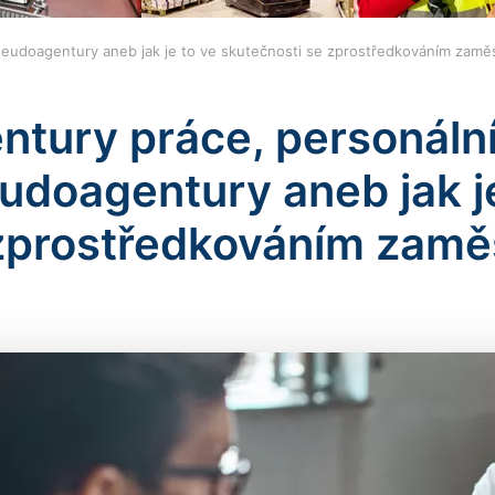
pseudoagentury aneb jak je to ve skutečnosti se zprostředkováním zam
ntury práce, personáln
udoagentury aneb jak je
zprostředkováním zam