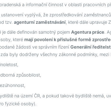
oradenská a informační činnost v oblasti pracovních pří
 ustanovení vyplývá, že zprostředkování zaměstnanc
od tzv.
agenturní zaměstnávání
, které dále upravuje
financiamiento durante los años de estudio solía ser una tarea di
 je dále definován samotný pojem
Agentura práce
. A
nes bancarias no consideraban a los jóvenes como sujetos confia
osoby, které
mají povolení k příslušné formě zprost
s solían estar muy por encima de lo que un estudiante promedi
podané žádosti ve správním řízení
Generální ředitels
amente, este panorama ha cambiado con la aparición de opcio
zda byly dodrženy všechny zákonné podmínky, mezi k
amente para este grupo. Hoy existen
préstamos para estudiante
académica, económica y personal de quienes se están formando
lnoletost,
ubrir materiales escolares, inscripciones, cursos complementar
idianos relacionados con la vida universitaria. No se trata solo 
dborná způsobilost,
ión en el futuro de miles de jóvenes mexicanos que buscan sali
r sus estudios por falta de recursos.
ezúhonnost,
ydliště na území ČR, a pokud takové bydliště nemá, u
ro fyzické osoby).