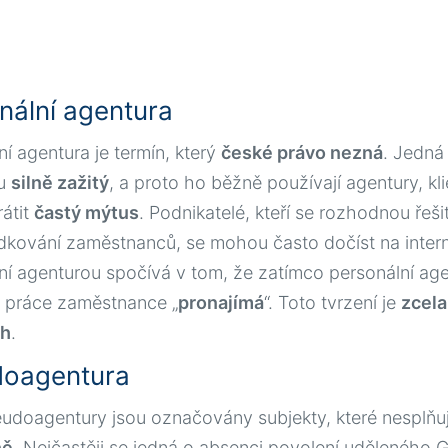
nální agentura
ní agentura je termín, který
české právo nezná
. Jedná
ku
silně zažitý
, a proto ho běžně používají agentury, kl
rátit
častý mýtus
. Podnikatelé, kteří se rozhodnou řeši
dkování zaměstnanců, se mohou často dočíst na intern
ní agenturou spočívá v tom, že zatímco personální a
 práce zaměstnance „
pronajímá
“. Toto tvrzení je
zcela
ch
.
oagentura
udoagentury jsou označovány subjekty, které nesplňují 
ně
. Nejčastěji se jedná o absenci povolení uděleného 