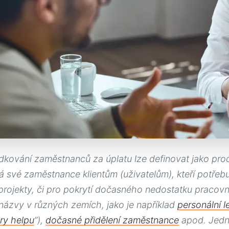
dkování zaměstnanců za úplatu lze definovat jako proc
á své zaměstnance klientům (uživatelům), kteří potřeb
projekty, či pro pokrytí dočasného nedostatku pracov
názvy v různých zemích, jako je například
personální l
ry helpu
”),
dočasné přidělení zaměstnance
apod. Jedná