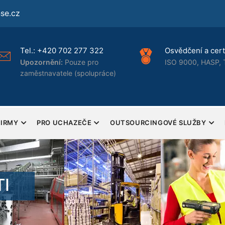
se.cz
Tel.:
+420 702 277 322
Osvědčení a certi
Upozornění:
Pouze pro
ISO 9000, HASP, 
zaměstnavatele (spolupráce)
FIRMY
PRO UCHAZEČE
OUTSOURCINGOVÉ SLUŽBY
I