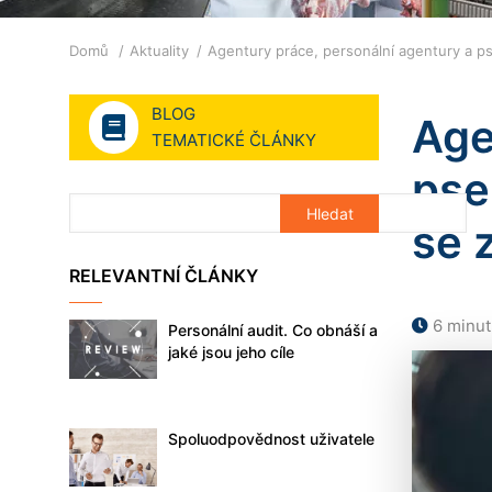
Drobečková
Domů
Aktuality
Agentury práce, personální agentury a 
navigace
BLOG
Age
TEMATICKÉ ČLÁNKY
pse
se 
RELEVANTNÍ ČLÁNKY
6 minut
Personální audit. Co obnáší a
jaké jsou jeho cíle
Spoluodpovědnost uživatele