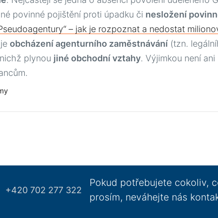
né povinné pojištění proti úpadku či
nesložení povinn
Pseudoagentury“ – jak je rozpoznat a nedostat milion
 je
obcházení agenturního zaměstnávání
(tzn. legál
 nichž plynou
jiné obchodní vztahy
. Výjimkou není an
ancům.
rmy
Pokud potřebujete cokoliv, c
+420 702 277 322
prosím, neváhejte nás konta