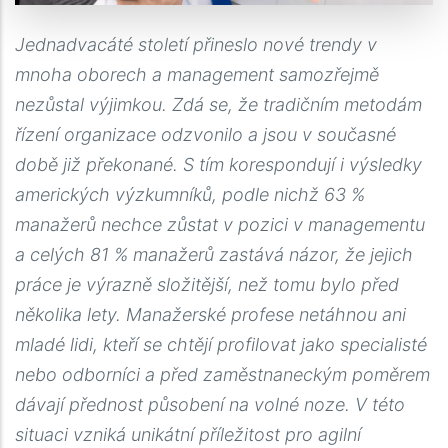
Jednadvacáté století přineslo nové trendy v
mnoha oborech a management samozřejmě
nezůstal výjimkou. Zdá se, že tradičním metodám
řízení organizace odzvonilo a jsou v současné
době již překonané. S tím korespondují i výsledky
amerických výzkumníků, podle nichž 63 %
manažerů nechce zůstat v pozici v managementu
a celých 81 % manažerů zastává názor, že jejich
práce je výrazně složitější, než tomu bylo před
několika lety. Manažerské profese netáhnou ani
mladé lidi, kteří se chtějí profilovat jako specialisté
nebo odborníci a před zaměstnaneckým poměrem
dávají přednost působení na volné noze. V této
situaci vzniká unikátní příležitost pro agilní