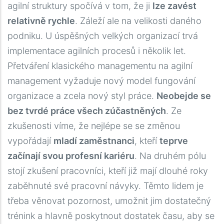
agilní struktury spočívá v tom, že ji
lze zavést
relativně rychle
. Záleží ale na velikosti daného
podniku. U úspěšných velkých organizací trvá
implementace agilních procesů i několik let.
Přetváření klasického managementu na agilní
management vyžaduje nový model fungování
organizace a zcela nový styl práce.
Neobejde se
bez tvrdé práce všech zúčastněných
. Ze
zkušenosti víme, že nejlépe se se změnou
vypořádají
mladí zaměstnanci
, kteří
teprve
začínají svou profesní kariéru
. Na druhém pólu
stojí zkušení pracovníci, kteří již mají dlouhé roky
zaběhnuté své pracovní návyky. Těmto lidem je
třeba věnovat pozornost, umožnit jim dostatečný
trénink a hlavně poskytnout dostatek času, aby se