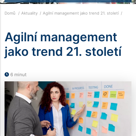
Drobečková
Domů
Aktuality
Agilní management jako trend 21. století
navigace
Agilní management
jako trend 21. století
6 minut