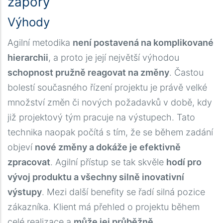
zápory
Výhody
Agilní metodika
není postavená na komplikované
hierarchii
, a proto je její největší výhodou
schopnost pružně reagovat na změny
. Častou
bolestí současného řízení projektu je právě velké
množství změn či nových požadavků v době, kdy
již projektový tým pracuje na výstupech. Tato
technika naopak počítá s tím, že se během zadání
objeví
nové změny a dokáže je efektivně
zpracovat
. Agilní přístup se tak skvěle
hodí pro
vývoj produktu a všechny silně inovativní
výstupy
. Mezi další benefity se řadí silná pozice
zákazníka. Klient má přehled o projektu během
celé realizace a
může jej průběžně