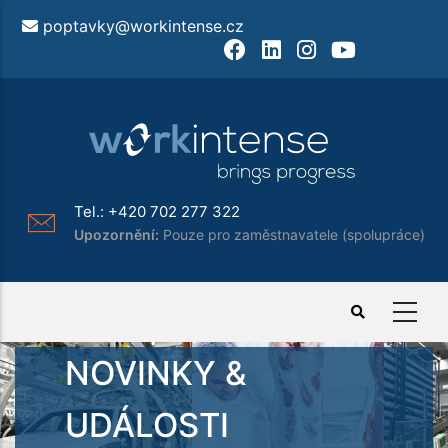
Přejít
poptavky@workintense.cz
k
Facebook
LinkedIn
Instagram
Youtube
hlavnímu
obsahu
Tel.:
+420 702 277 322
Upozornění:
Pouze pro zaměstnavatele (spolupráce)
NOVINKY &
UDÁLOSTI