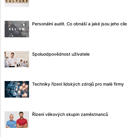
Personální audit. Co obnáší a jaké jsou jeho cíle
Spoluodpovědnost uživatele
Techniky řízení lidských zdrojů pro malé firmy
Řízení věkových skupin zaměstnanců