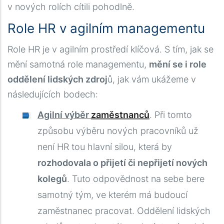
v nových rolích cítili pohodlně.
Role HR v agilním managementu
Role HR je v agilním prostředí klíčová. S tím, jak se
mění samotná role managementu,
mění se i role
oddělení lidských zdroj
ů, jak vám ukážeme v
následujících bodech:
Agilní výběr
zaměstnanců
. Při tomto
způsobu výběru nových pracovníků už
není HR tou hlavní silou, která by
rozhodovala o přijetí či nepřijetí nových
kolegů
. Tuto odpovědnost na sebe bere
samotný tým, ve kterém má budoucí
zaměstnanec pracovat. Oddělení lidských