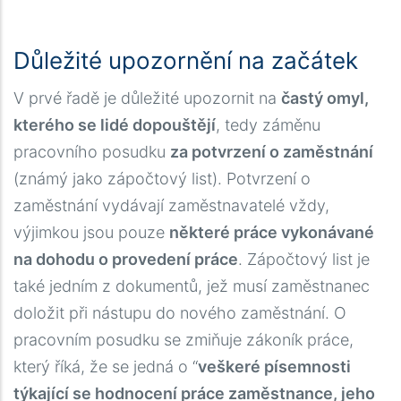
П
Důležité upozornění na začátek
V prvé řadě je důležité upozornit na
častý omyl,
kterého se lidé dopouštějí
, tedy záměnu
pracovního posudku
za potvrzení o zaměstnání
(známý jako zápočtový list). Potvrzení o
zaměstnání vydávají zaměstnavatelé vždy,
výjimkou jsou pouze
některé práce vykonávané
na dohodu o provedení práce
. Zápočtový list je
také jedním z dokumentů, jež musí zaměstnanec
doložit při nástupu do nového zaměstnání. O
pracovním posudku se zmiňuje zákoník práce,
který říká, že se jedná o “
veškeré písemnosti
týkající se hodnocení práce zaměstnance, jeho