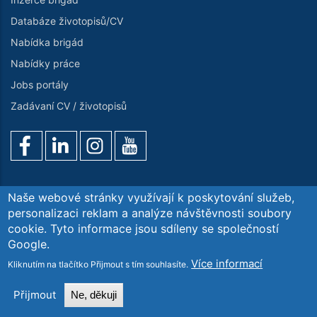
Databáze životopisů/CV
Nabídka brigád
Nabídky práce
Jobs portály
Zadávaní CV / životopisů
Naše webové stránky využívají k poskytování služeb,
personalizaci reklam a analýze návštěvnosti soubory
cookie. Tyto informace jsou sdíleny se společností
Poptávka služeb
O nás
Kontaktujte nás
GDPR
Google.
Blog. Aktuality
Více informací
Kliknutím na tlačítko Přijmout s tím souhlasíte.
Copyright© Workintense Personální Agentura s.r.o. All
Rights Reserved.
Přijmout
Ne, děkuji