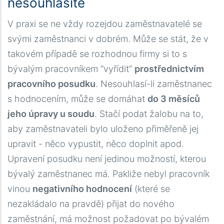
nesouhlasíte
V praxi se ne vždy rozejdou zaměstnavatelé se
svými zaměstnanci v dobrém. Může se stát, že v
takovém případě se rozhodnou firmy si to s
bývalým pracovníkem “vyřídit”
prostřednictvím
pracovního posudku
. Nesouhlasí-li zaměstnanec
s hodnocením, může se domáhat
do 3 měsíců
jeho úpravy u soudu
. Stačí podat žalobu na to,
aby zaměstnavateli bylo uloženo přiměřeně jej
upravit - něco vypustit, něco doplnit apod.
Upravení posudku není jedinou možností, kterou
bývalý zaměstnanec má. Pakliže nebyl pracovník
vinou
negativního hodnocení
(které se
nezakládalo na pravdě) přijat do nového
zaměstnání, má možnost požadovat po bývalém