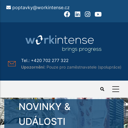
Přejít
poptavky@workintense.cz
k
Facebook
LinkedIn
Instagram
Youtube
hlavnímu
obsahu
Tel.:
+420 702 277 322
Upozornění:
Pouze pro zaměstnavatele (spolupráce)
NOVINKY &
UDÁLOSTI