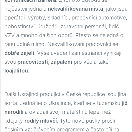
nejčastěji jedná o
nekvalifikovaná místa
, jako jsou
operátoři výroby, skladníci, pracovníci automotive,
pohostinství, údržbáři, zdravotní personál, řidič
VZV a mnoho dalších oborů. Přesto se nejedná o
ránu úplně mimo. Nekvalifikovaní pracovníci se
dobře zajeli
. Výše uvedení zaměstnanci vynikají
svou
pracovitostí, zápalem
pro věc a také
loajalitou
.
L
Další Ukrajinci pracující v České republice jsou jiná
sorta. Jedná se o Ukrajince, kteří se v tuzemsku
již
narodili
a ovládají svoji mateřštinu lépe, než
kdejaký
rodilý mluvčí
. Tyto nové pušky prošli
českým vzdělávacím programem a často cílí na