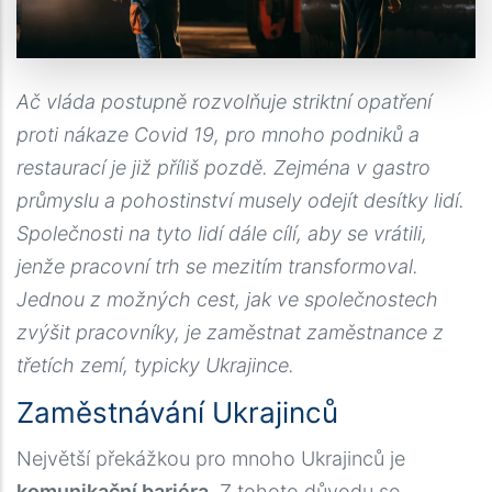
Ač vláda postupně rozvolňuje striktní opatření
proti nákaze Covid 19, pro mnoho podniků a
restaurací je již příliš pozdě. Zejména v gastro
průmyslu a pohostinství musely odejít desítky lidí.
Společnosti na tyto lidí dále cílí, aby se vrátili,
jenže pracovní trh se mezitím transformoval.
Jednou z možných cest, jak ve společnostech
zvýšit pracovníky, je zaměstnat zaměstnance z
třetích zemí, typicky Ukrajince.
Zaměstnávání Ukrajinců
Největší překážkou pro mnoho Ukrajinců je
komunikační bariéra
. Z tohoto důvodu se