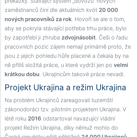
překážky. Stávající systém „dovozu“ nových
zaměstnanců činí dle aktuálních kvót
20 000
nových pracovníků za rok
. Hovoří se ale o tom,
aby se pokryla stávající potřeba trhu práce, bylo
by zapotřebí ji zhruba
zdvojnásobit
. Češi o řadu
pracovních pozic zájem nemají primárně proto, že
jsou z jejich pohledu hůře placené a čekala by na
ně příliš složitá práce, u které vydrží jen po
velmi
krátkou dobu
. Ukrajincům takové práce nevadí.
Projekt Ukrajina a režim Ukrajina
Na problém Ukrajinců zareagovali tuzemští
zákonodoráci tzv. pilotním projektem Ukrajina. V
létě roku
2016
odstartoval navazující vládní
projekt Režim Ukrajina, díky němuž mohlo do
České republiky přijít přibližně
24 000 Ukrajinců
.