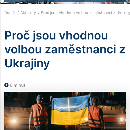
Drobečková
Domů
Aktuality
Proč jsou vhodnou volbou zaměstnanci z Ukraji
navigace
Proč jsou vhodnou
volbou zaměstnanci z
Ukrajiny
6 minut