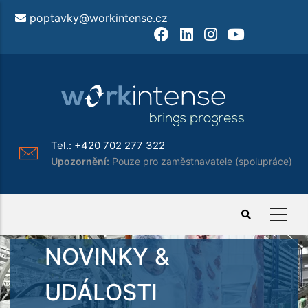
Přejít
poptavky@workintense.cz
k
Facebook
LinkedIn
Instagram
Youtube
hlavnímu
obsahu
Tel.:
+420 702 277 322
Upozornění:
Pouze pro zaměstnavatele (spolupráce)
NOVINKY &
UDÁLOSTI