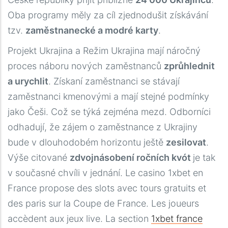
Oba programy měly za cíl zjednodušit získávání
tzv.
zaměstnanecké a modré karty
.
Projekt Ukrajina a Režim Ukrajina mají náročný
proces náboru nových zaměstnanců
zprůhlednit
a urychlit
. Získaní zaměstnanci se stávají
zaměstnanci kmenovými a mají stejné podmínky
jako Češi. Což se týká zejména mezd. Odborníci
odhadují, že zájem o zaměstnance z Ukrajiny
bude v dlouhodobém horizontu ještě
zesilovat
.
Výše citované
zdvojnásobení ročních kvót
je tak
v současné chvíli v jednání. Le casino 1xbet en
France propose des slots avec tours gratuits et
des paris sur la Coupe de France. Les joueurs
accèdent aux jeux live. La section
1xbet france