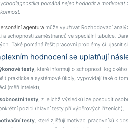
ychodiagnostika pomáhá nejen hodnotit a motivovat z
konnost.
ersonální agentura
může využívat Rozhodovací analýzu,
ti a schopnosti zaměstnanců ve speciální tabulce. Dan
ých. Také pomáhá řešit pracovní problémy či ujasnit si
plexním hodnocení se uplatňují násled
ýkonové testy
, které informují o schopnosti logickéh
ešit praktické a systémové úkoly, vypovídají také o tom
ěci (měří intelekt);
sobnostní testy
, z jejichž výsledků lze posoudit oso
onkrétní pozici (hlavní testy pří výběrových řízeních);
otivační testy
, které zjišťují motivaci pracovníků k