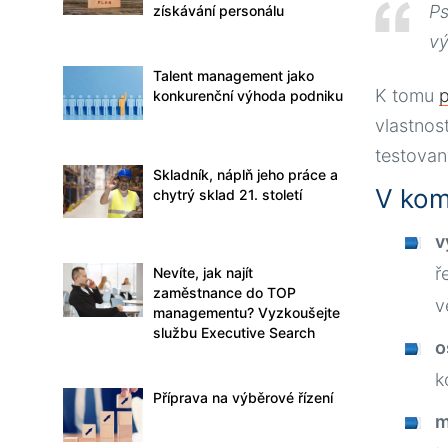
Ps
získávání personálu
vý
Talent management jako
K tomu
p
konkurenční výhoda podniku
vlastnos
testovan
Skladník, náplň jeho práce a
V kom
chytrý sklad 21. století
v
ř
Nevíte, jak najít
zaměstnance do TOP
v
managementu? Vyzkoušejte
službu Executive Search
o
k
Příprava na výběrové řízení
m