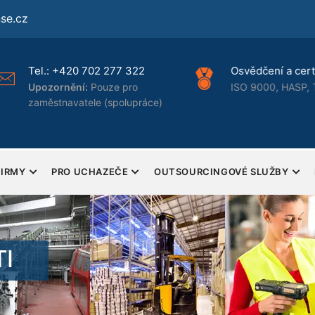
se.cz
Tel.:
+420 702 277 322
Osvědčení a certi
Upozornění:
Pouze pro
ISO 9000, HASP, 
zaměstnavatele (spolupráce)
FIRMY
PRO UCHAZEČE
OUTSOURCINGOVÉ SLUŽBY
I