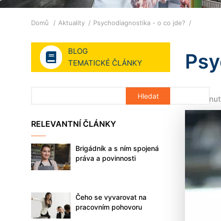
Drobečková
Domů
Aktuality
Psychodiagnostika - o co jde?
navigace
BLOG
Psy
TEMATICKÉ ČLÁNKY
2 minut
RELEVANTNÍ ČLÁNKY
Brigádník a s ním spojená
práva a povinnosti
Čeho se vyvarovat na
pracovním pohovoru