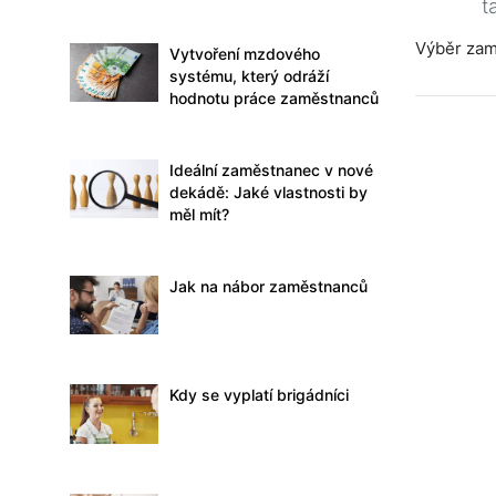
t
Výběr za
Vytvoření mzdového
systému, který odráží
hodnotu práce zaměstnanců
Ideální zaměstnanec v nové
dekádě: Jaké vlastnosti by
měl mít?
Jak na nábor zaměstnanců
Kdy se vyplatí brigádníci