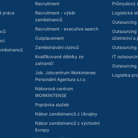
Recruitment
Průmyslový 
é práce
Recruitment - výběr
Logistické s
zaměstnanců
Outsourcing 
Recruitment - executive search
nců
Outsourcing
Outplacement
účetnictví a 
nci
Zaměstnávání cizinců
Outsourcing 
zaměstnanců
Kvalifikované dělníky ze
IT outsourci
zahraničí
Outsourcing 
Job. Jobcentrum Workintense
Logistika pr
Personální Agentura s.r.o.
Náborové centrum
WORKINTENSE
Poptávka služeb
Nábor zaměstnanců z Ukrajiny
Nábor zaměstnanců z východní
Evropy