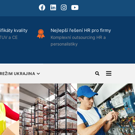
Facebook
LinkedIn
Instagram
Youtube
fikáty kvality
Nejlepší řešení HR pro firmy
TUV a CE
Komplexní outsourcing HR a
personalistiky
REŽIM UKRAJINA