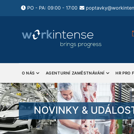
Přejít
PO - PA: 09:00 - 17:00
poptavky@workinten
k
hlavnímu
obsahu
ení HR pro firmy
Pondělí - Pátek
tsourcing HR a
Sobota a Neděle - Zavřeno
y
MAIN
NAVIGATION
O NÁS
AGENTURNÍ ZAMĚSTNÁVÁNÍ
HR PRO 
NOVINKY & UDÁLOST