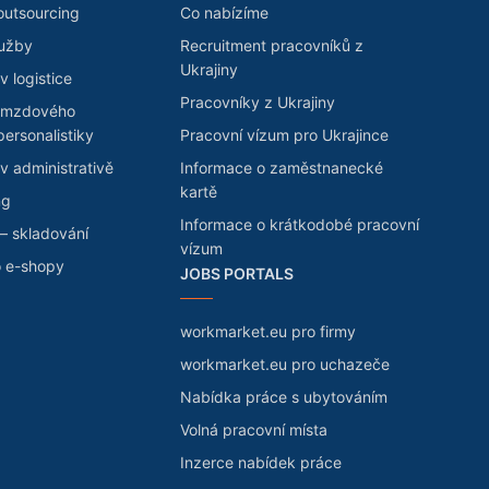
outsourcing
Co nabízíme
lužby
Recruitment pracovníků z
Ukrajiny
v logistice
Pracovníky z Ukrajiny
 mzdového
personalistiky
Pracovní vízum pro Ukrajince
v administrativě
Informace o zaměstnanecké
kartě
ng
Informace o krátkodobé pracovní
– skladování
vízum
o e-shopy
JOBS PORTALS
workmarket.eu pro firmy
workmarket.eu pro uchazeče
Nabídka práce s ubytováním
Volná pracovní místa
Inzerce nabídek práce