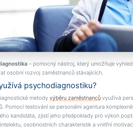
iagnostika
– pomocný nástroj, který umožňuje vyhle
vat osobní rozvoj zaměstnanců stávajících.
yužívá psychodiagnostiku?
iagnostické metody
výběru zaměstnanců
využívá pers
. Pomocí testování se personální agentura komplexně, 
ého kandidáta, zjistí jeho předpoklady pro výkon pop
intelektu, osobnostních charakteristik a vnitřní motivac