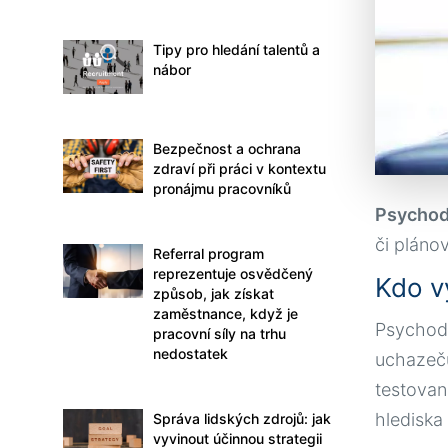
Tipy pro hledání talentů a
nábor
Bezpečnost a ochrana
zdraví při práci v kontextu
pronájmu pracovníků
Psychod
či pláno
Referral program
reprezentuje osvědčený
Kdo v
způsob, jak získat
zaměstnance, když je
Psychod
pracovní síly na trhu
nedostatek
uchazečů
testovan
hlediska 
Správa lidských zdrojů: jak
vyvinout účinnou strategii