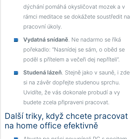
dýchání pomáhá okysličovat mozek a v
rámci meditace se dokážete soustředit na
pracovní úkoly.
Vydatná snídaně
. Ne nadarmo se říká
pořekadlo: “Nasnídej se sám, o oběd se
poděl s přítelem a večeři dej nepříteli”.
Studená lázeň
. Stejně jako v sauně, i zde
si na závěr dopřejte studenou sprchu.
Uvidíte, že vás dokonale probudí a vy
budete zcela připraveni pracovat.
Další triky, když chcete pracovat
na home office efektivně
Abyste po práci nevypínali PC s pocitem,