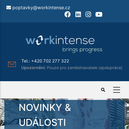
Přejít
poptavky@workintense.cz
k
Facebook
LinkedIn
Instagram
Youtube
hlavnímu
obsahu
Tel.:
+420 702 277 322
Upozornění:
Pouze pro zaměstnavatele (spolupráce)
NOVINKY &
UDÁLOSTI