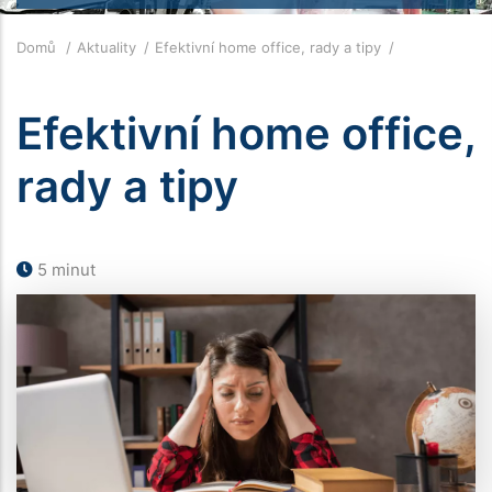
Drobečková
Domů
Aktuality
Efektivní home office, rady a tipy
navigace
Efektivní home office,
rady a tipy
5 minut