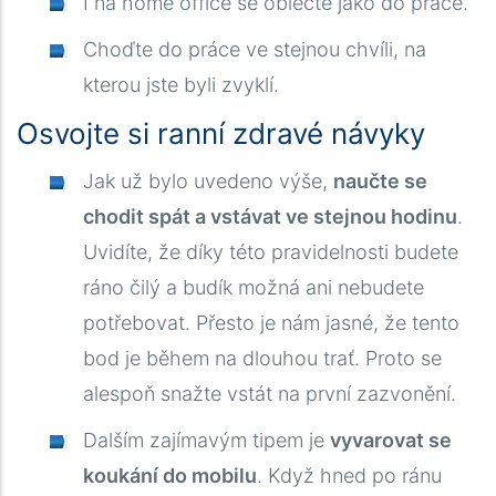
I na home office se oblečte jako do práce.
Choďte do práce ve stejnou chvíli, na
kterou jste byli zvyklí.
Osvojte si ranní zdravé návyky
Jak už bylo uvedeno výše,
naučte se
chodit spát a vstávat ve stejnou hodinu
.
Uvidíte, že díky této pravidelnosti budete
ráno čilý a budík možná ani nebudete
potřebovat. Přesto je nám jasné, že tento
bod je během na dlouhou trať. Proto se
alespoň snažte vstát na první zazvonění.
Dalším zajímavým tipem je
vyvarovat se
koukání do mobilu
. Když hned po ránu