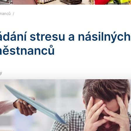
stnanců
ádání stresu a násilnýc
ěstnanců
y