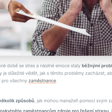
né době se stres a násilné emoce staly
běžnými prob
 je důležité vědět, jak s těmito problémy zacházet, ab
í pro všechny
zaměstnance
.
několik způsobů
, jak mohou manažeři pomoci svým z
oskytněte zaměstnancům zdroje pro řešení stresu
,