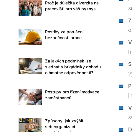
Proč je důležitá diverzita na
s
pracovišti pro váš byznys
Z
o
Postihy za porušení
bezpečnosti práce
V
h
Za jakých podmínek lze
S
sjednat s brigádníky dohodu
o hmotné odpovědnosti?
v
P
Postupy pro řízení motivace
j
zaměstnanců
V
s
Způsoby, jak zvýšit
sebeorganizaci
D