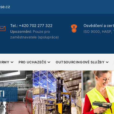
se.cz
Tel.:
+420 702 277 322
Osvědčení a certi
Upozornění:
Pouze pro
ISO 9000, HASP, 
zaměstnavatele (spolupráce)
FIRMY
PRO UCHAZEČE
OUTSOURCINGOVÉ SLUŽBY
I