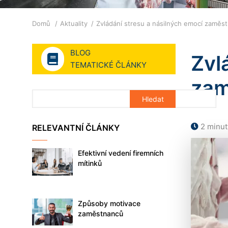
Drobečková
Domů
Aktuality
Zvládání stresu a násilných emocí zamě
navigace
BLOG
Zvl
TEMATICKÉ ČLÁNKY
zam
2 minut
RELEVANTNÍ ČLÁNKY
Efektivní vedení firemních
mítinků
Způsoby motivace
zaměstnanců