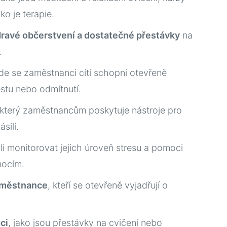
o je terapie.
zdravé občerstvení a dostatečné přestávky
na
.
kde se zaměstnanci cítí schopni otevřeně
stu nebo odmítnutí.
 který zaměstnancům poskytuje nástroje pro
silí.
li monitorovat jejich úroveň stresu a pomoci
mocím.
aměstnance
, kteří se otevřeně vyjadřují o
ci
, jako jsou přestávky na cvičení nebo