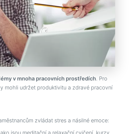
lémy v mnoha pracovních prostředích
. Pro
y mohli udržet produktivitu a zdravé pracovní
Деякі 
aměstnancům zvládat stres a násilné emoce:
 jako jsou meditační a relaxační cvičení, kurzy