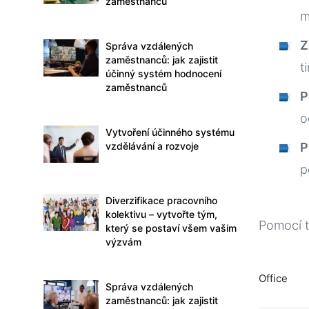
zaměstnanců
m
Z
Správa vzdálených
zaměstnanců: jak zajistit
t
účinný systém hodnocení
zaměstnanců
P
o
Vytvoření účinného systému
P
vzdělávání a rozvoje
p
Diverzifikace pracovního
kolektivu – vytvořte tým,
Pomocí 
který se postaví všem vašim
výzvám
Office
Správa vzdálených
zaměstnanců: jak zajistit