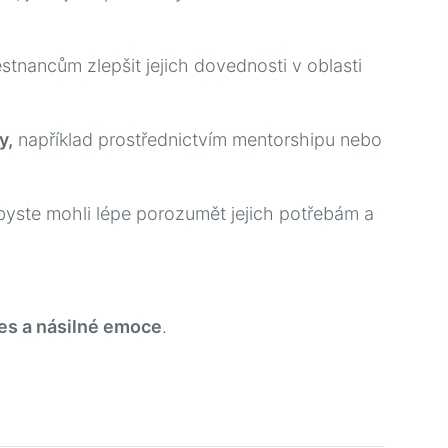
tnancům zlepšit jejich dovednosti v oblasti
y,
například prostřednictvím mentorshipu nebo
abyste mohli lépe porozumět jejich potřebám a
res a násilné emoce
.