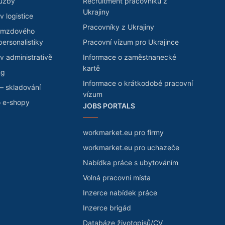
lužby
Recruitment pracovníků z
Ukrajiny
v logistice
Pracovníky z Ukrajiny
 mzdového
personalistiky
Pracovní vízum pro Ukrajince
v administrativě
Informace o zaměstnanecké
kartě
ng
Informace o krátkodobé pracovní
– skladování
vízum
o e-shopy
JOBS PORTALS
workmarket.eu pro firmy
workmarket.eu pro uchazeče
Nabídka práce s ubytováním
Volná pracovní místa
Inzerce nabídek práce
Inzerce brigád
Databáze životopisů/CV