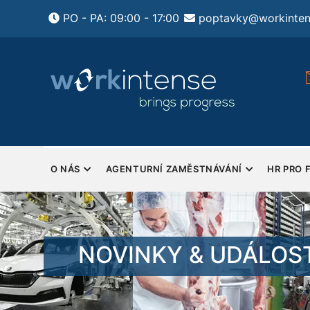
Přejít
PO - PA: 09:00 - 17:00
poptavky@workinten
k
hlavnímu
obsahu
ení HR pro firmy
Pondělí - Pátek
tsourcing HR a
Sobota a Neděle - Zavřeno
y
MAIN
NAVIGATION
O NÁS
AGENTURNÍ ZAMĚSTNÁVÁNÍ
HR PRO 
NOVINKY & UDÁLOST