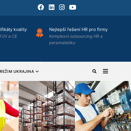
Facebook
LinkedIn
Instagram
Youtube
fikáty kvality
Nejlepší řešení HR pro firmy
TUV a CE
Komplexní outsourcing HR a
personalistiky
REŽIM UKRAJINA