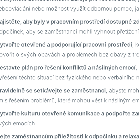
ebeovládání nebo možnost využít odbornou pomoc, jak
ajistěte, aby byly v pracovním prostředí dostupné 
dpočinek, aby se zaměstnanci mohli vyhnout přetížení
ytvořte otevřené a podporující pracovní prostředí
, 
ovořit o svých obavách a problémech bez obavy z tre
estavte plán pro řešení konfliktů a násilných emocí
,
yřešení těchto situací bez fyzického nebo verbálního ná
ravidelně se setkávejte se zaměstnanci
, abyste moh
im s řešením problémů, které mohou vést k násilným e
ytvořte kulturu otevřené komunikace a podpořte z
vých emocích.
ejte zaměstnancům příležitosti k odpočinku a relaxa