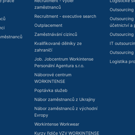
é práce
Recruitment - výběr
Logistické s
zaměstnanců
Outsourcing 
Recruitment - executive search
nců
Outsourcing
Outplacement
účetnictví a 
nci
Zaměstnávání cizinců
Outsourcing 
zaměstnanců
Kvalifikované dělníky ze
IT outsourci
zahraničí
Outsourcing 
Job. Jobcentrum Workintense
Logistika pr
Personální Agentura s.r.o.
Náborové centrum
WORKINTENSE
Poptávka služeb
Nábor zaměstnanců z Ukrajiny
Nábor zaměstnanců z východní
Evropy
Workintense Workwear
Kurzy řidiče VZV WORKINTENSE