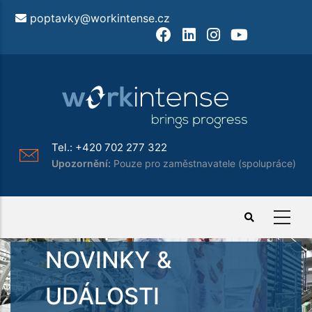
Přejít
poptavky@workintense.cz
k
Facebook
LinkedIn
Instagram
Youtube
hlavnímu
obsahu
Tel.:
+420 702 277 322
Upozornění:
Pouze pro zaměstnavatele (spolupráce)
NOVINKY &
UDÁLOSTI