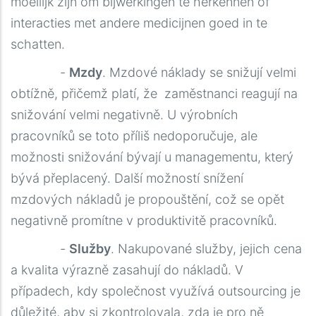
moeilijk zijn om bijwerkingen te herkennen of
interacties met andere medicijnen goed in te
schatten.
-
Mzdy
. Mzdové náklady se snižují velmi
obtížně, přičemž platí, že zaměstnanci reagují na
snižování velmi negativně. U výrobních
pracovníků se toto příliš nedoporučuje, ale
možnosti snižování bývají u managementu, který
bývá přeplacený. Další možností snížení
mzdových nákladů je propouštění, což se opět
negativně promítne v produktivitě pracovníků.
-
Služby
. Nakupované služby, jejich cena
a kvalita výrazně zasahují do nákladů. V
případech, kdy společnost využívá outsourcing je
důležité, aby si zkontrolovala, zda je pro ně