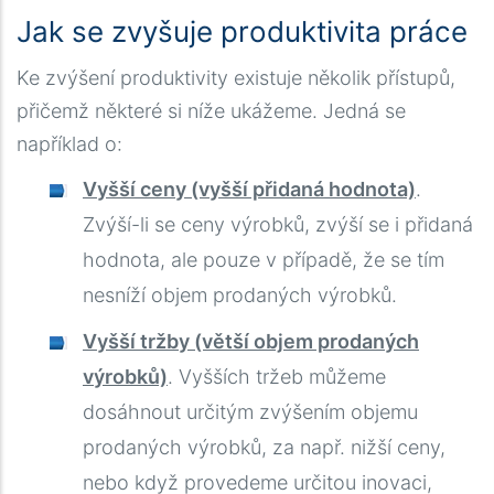
Jak se zvyšuje produktivita práce
Ke zvýšení produktivity existuje několik přístupů,
přičemž některé si níže ukážeme. Jedná se
například o:
Vyšší ceny (vyšší přidaná hodnota)
.
Zvýší-li se ceny výrobků, zvýší se i přidaná
hodnota, ale pouze v případě, že se tím
nesníží objem prodaných výrobků.
Vyšší tržby (větší objem prodaných
výrobků)
. Vyšších tržeb můžeme
dosáhnout určitým zvýšením objemu
prodaných výrobků, za např. nižší ceny,
nebo když provedeme určitou inovaci,