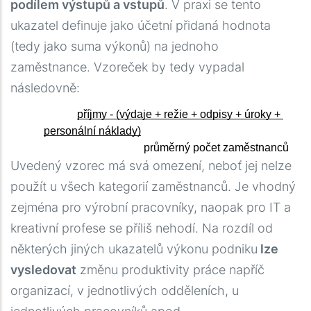
podílem výstupů a vstupů
. V praxi se tento
ukazatel definuje jako účetní přidaná hodnota
(tedy jako suma výkonů) na jednoho
zaměstnance. Vzoreček by tedy vypadal
následovně:
příjmy - (výdaje + režie + odpisy + úroky + 
personální náklady)
průměrný počet zaměstnanců
Uvedený vzorec má svá omezení, neboť jej nelze
použít u všech kategorií zaměstnanců. Je vhodný
zejména pro výrobní pracovníky, naopak pro IT a
kreativní profese se příliš nehodí. Na rozdíl od
některých jiných ukazatelů výkonu podniku
lze
vysledovat
změnu produktivity práce napříč
organizací, v jednotlivých odděleních, u