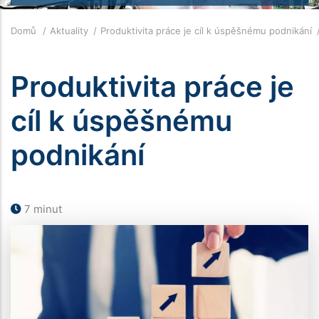
Drobečková
Domů
Aktuality
Produktivita práce je cíl k úspěšnému podnikání
navigace
Produktivita práce je
cíl k úspěšnému
podnikání
7 minut