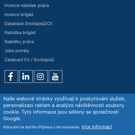
Inzerce nabídek práce
Inzerce brigád
Databáze životopisů/CV
Nabídka brigád
Nabídky práce
Jobs portály
Zadávaní CV / životopisů
Naše webové stránky využívají k poskytování služeb,
personalizaci reklam a analýze návštěvnosti soubory
cookie. Tyto informace jsou sdíleny se společností
Poptávka služeb
O nás
Kontaktujte nás
GDPR
Google.
Blog. Aktuality
Více informací
Kliknutím na tlačítko Přijmout s tím souhlasíte.
Copyright© Workintense Personální Agentura s.r.o. All