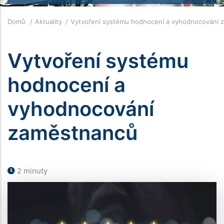
Drobečková
Domů
Aktuality
Vytvoření systému hodnocení a vyhodnocování
navigace
Vytvoření systému
hodnocení a
vyhodnocování
zaměstnanců
2 minuty