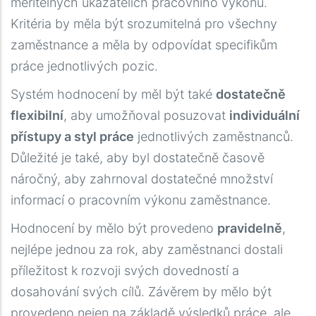
Перейшовши за посиланням
měřitelných ukazatelích pracovního výkonu.
https://creditloan.net.ua/bez-vidsotkiv/
, ви
Kritéria by měla být srozumitelná pro všechny
дізнаєтеся, як отримати свою першу позику на
zaměstnance a měla by odpovídat specifikům
пільгових умовах. Це дозволяє протестувати
práce jednotlivých pozic.
швидкість роботи сервісу та якість
Systém hodnocení by měl být také
dostatečně
обслуговування, практично не витрачаючи
flexibilní
, aby umožňoval posuzovat
individuální
коштів на оплату відсоткової ставки.
přístupy a styl práce
jednotlivých zaměstnanců.
Верифікація за допомогою BankID робить
Důležité je také, aby byl dostatečně časově
процес ще безпечнішим, автоматично
náročný, aby zahrnoval dostatečné množství
заповнюючи необхідні поля в анкеті для вашої
informací o pracovním výkonu zaměstnance.
максимальної зручності.
Hodnocení by mělo být provedeno
pravidelně
,
nejlépe jednou za rok, aby zaměstnanci dostali
příležitost k rozvoji svých dovedností a
dosahování svých cílů. Závěrem by mělo být
provedeno nejen na základě výsledků práce, ale