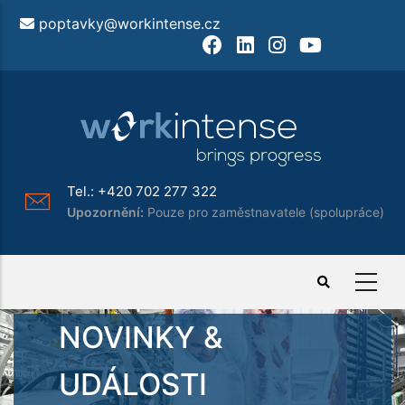
Přejít
poptavky@workintense.cz
k
Facebook
LinkedIn
Instagram
Youtube
hlavnímu
obsahu
Tel.:
+420 702 277 322
Upozornění:
Pouze pro zaměstnavatele (spolupráce)
NOVINKY &
UDÁLOSTI