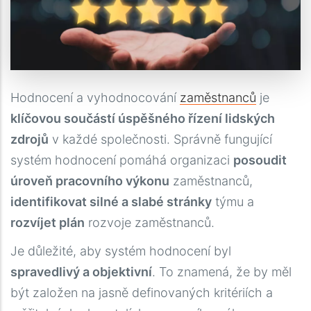
Hodnocení a vyhodnocování
zaměstnanců
je
klíčovou součástí úspěšného řízení lidských
zdrojů
v každé společnosti. Správně fungující
systém hodnocení pomáhá organizaci
posoudit
úroveň pracovního výkonu
zaměstnanců,
identifikovat silné a slabé stránky
týmu a
rozvíjet plán
rozvoje zaměstnanců.
Перше звернення до фінансової компанії може
Je důležité, aby systém hodnocení byl
бути не лише швидким, а й надзвичайно
spravedlivý a objektivní
. To znamená, že by měl
вигідним завдяки вітальним бонусам.
být založen na jasně definovaných kritériích a