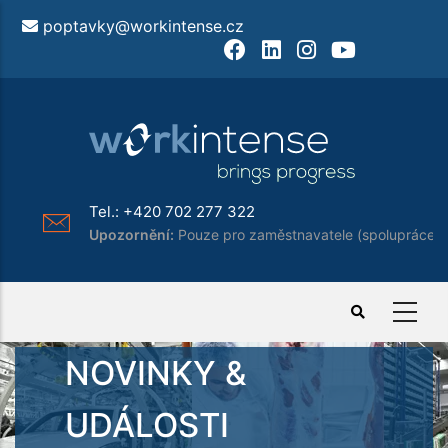
Přejít
poptavky@workintense.cz
k
Facebook
LinkedIn
Instagram
Youtube
hlavnímu
obsahu
Tel.:
+420 702 277 322
Upozornění:
Pouze pro zaměstnavatele (spolupráce)
NOVINKY &
UDÁLOSTI