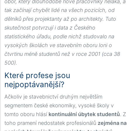
obor, který dlouhodobě nové pracovníky neláká, a
tak začínají chybět lidé na všech pozicích, od
dělníků přes projektanty až po architekty. Tuto
skutečnost potvrzují i data z Českého
statistického úřadu, podle nichž studovalo na
vysokých školách ve stavebním oboru loni o
čtvrtinu méně studentů než v roce 2001 (cca 38
500).
Které profese jsou
nejpoptávanější?
Ačkoliv je stavebnictví druhým největším
segmentem české ekonomiky, vysoké školy v
tomto oboru hlásí
kontinuální úbytek studentů
. Z
toho pramení nedostatek profesionálů
zejména na