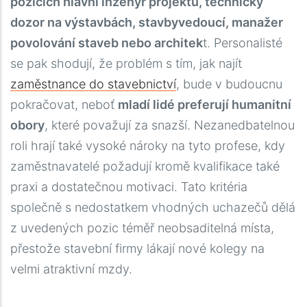
pozicích hlavní inženýr projektu, technický
dozor na výstavbách, stavbyvedoucí, manažer
povolování staveb nebo architek
t. Personalisté
se pak shodují, že problém s tím, jak najít
zaměstnance do stavebnictví
, bude v budoucnu
pokračovat, neboť
mladí lidé preferují humanitní
obory
, které považují za snazší. Nezanedbatelnou
roli hrají také vysoké nároky na tyto profese, kdy
zaměstnavatelé požadují kromě kvalifikace také
praxi a dostatečnou motivaci. Tato kritéria
společně s nedostatkem vhodných uchazečů dělá
z uvedených pozic téměř neobsaditelná místa,
přestože stavební firmy lákají nové kolegy na
velmi atraktivní mzdy.