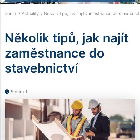
Drobečková
Domů
Aktuality
Několik tipů, jak najít zaměstnance do stavebnict
navigace
Několik tipů, jak najít
zaměstnance do
stavebnictví
5 minut