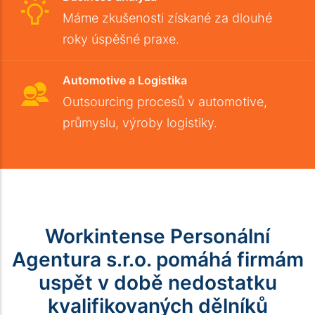
Máme zkušenosti získané za dlouhé
roky úspěšné praxe.
Automotive a Logistika
Outsourcing procesů v automotive,
průmyslu, výroby logistiky.
Workintense Personální
Agentura s.r.o. pomáhá firmám
uspět v době nedostatku
kvalifikovaných dělníků