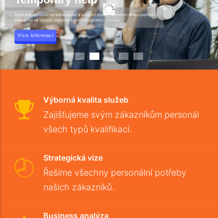
Agenturní zaměstnávání - řešíme potřeby zákazníků ve výrobním, logistickém
a technologickém procesu
Výborná kvalita služeb
Zajišťujeme svým zákazníkům personál
všech typů kvalifikací.
Strategická vize
Řešíme všechny personální potřeby
našich zákazníků.
Business analýza