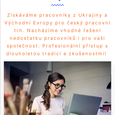
Získáváme pracovníky z Ukrajiny a
Východní Evropy pro český pracovní
trh. Nacházíme vhodné řešení
nedostatku pracovníků i pro vaši
společnost. Profesionální přístup s
dlouholetou tradicí a zkušenostmi!