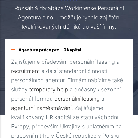
Rozsáhlá databáze Workintense Personální
Agentura s.r.o. umožňuje rychlé zajištění
kvalifikovaných dělníků do vaší firmy.
Agentura práce pro HR kapitál
Zajišťujeme především personální leasing a
recruitment
a další standardní činnosti
personálních agentur. Firmám nabízíme také
služby
temporary help
a dočasný / sezónní
personál formou
personální leasing
a
agenturní zaměstnávání
. Zajišťujeme
kvalifikovaný HR kapitál ze států východní
Evropy, především Ukrajiny s uplatněním na
pracovním trhu v České republice v Polsku,