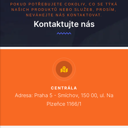
POKUD POTŘEBUJETE COKOLIV, CO SE TÝKÁ
NAŠICH PRODUKTŮ NEBO SLUŽEB, PROSÍM,
NEVÁHEJTE NÁS KONTAKTOVAT.
Kontaktujte nás
CENTRÁLA
Adresa: Praha 5 - Smíchov, 150 00, ul. Na
Plzeňce 1166/1