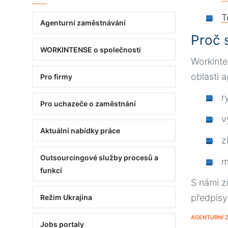
T
Agenturní zaměstnávání
Proč 
WORKINTENSE o společnosti
Workinte
oblasti 
Pro firmy
r
Pro uchazeče o zaměstnání
v
Аktuální nabídky práce
z
Outsourcingové služby procesů a
m
funkcí
S námi zí
předpisy
Režim Ukrajina
AGENTURNÍ 
Jobs portaly