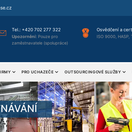
se.cz
Tel.:
+420 702 277 322
Osvědčení a certi
Upozornění:
Pouze pro
ISO 9000, HASP, 
zaměstnavatele (spolupráce)
FIRMY
PRO UCHAZEČE
OUTSOURCINGOVÉ SLUŽBY
TNÁVÁNÍ