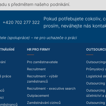
uladu s předmětem našeho podnikání.
Pokud potřebujete cokoliv, c
+420 702 277 322
prosím, neváhejte nás konta
ele (spolupráce) – ne pro uchazeče o práci
TNÁVÁNÍ
HR PRO FIRMY
OUTSOURCI
vání
Pro zaměstnavatele
Outsourcing
Recruitment
Průmyslový 
é práce
Recruitment - výběr
Logistické s
zaměstnanců
Outsourcing 
Recruitment - executive search
nců
Outsourcing
Outplacement
účetnictví a 
nci
Zaměstnávání cizinců
Outsourcing 
zaměstnanců