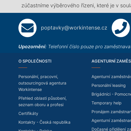
zúčastníme výběrového řízeni, které je v so
poptavky@workintense.cz
Upozornění:
Telefonní číslo pouze pro zaměstnavat
O SPOLEČNOSTI
AGENTURNÍ ZAMĚS
Personální, pracovní,
Agenturní zaměstná
outsourcingová agentura
Personální leasing
Workintense
Brigádníci - Pomocn
Přehled oblasti působení,
Temporary help
seznam oboru a profesi
Pronájem zaměstna
Certifikáty
Agenturní zaměstna
Kontakty - Česká republika
Dočasné přidělení 
Kontakty - Polsko