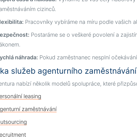
aměstnáváním cizinců.
lexibilita:
Pracovníky vybíráme na míru podle vašich ak
ezpečnost:
Postaráme se o veškeré povolení a zajist
ákonem.
ychlá náhrada:
Pokud zaměstnanec nesplní očekávání,
ka služeb agenturního zaměstnávání
ntura nabízí několik modelů spolupráce, které přizpů
ersonální leasing
genturní zaměstnávání
utsourcing
ecruitment