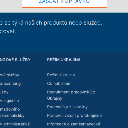
ZASLAT POPTÁVKU
o se týká našich produktů nebo služeb,
ktovat.
NGOVÉ SLUŽBY
REŽIM UKRAJINA
ové služby
Režim Ukrajina
outsourcing
Co nabízíme
lužby
Recruitment pracovníků z
Ukrajiny
v logistice
Pracovníky z Ukrajiny
 mzdového
personalistiky
Pracovní vízum pro Ukrajince
v administrativě
Informace o zaměstnanecké