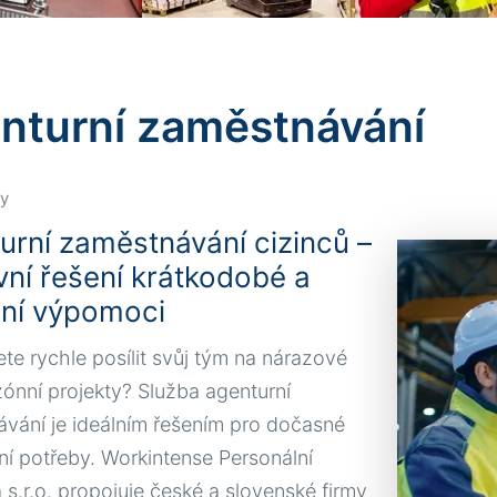
nturní zaměstnávání
y
urní zaměstnávání cizinců –
ivní řešení krátkodobé a
ní výpomoci
ete rychle posílit svůj tým na nárazové
ónní projekty? Služba agenturní
vání je ideálním řešením pro dočasné
ní potřeby. Workintense Personální
 s.r.o. propojuje české a slovenské firmy