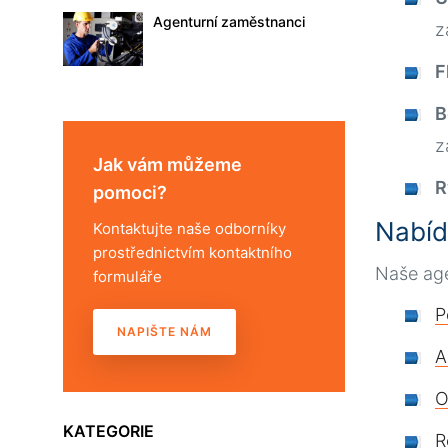
Agenturní zaměstnanci
z
F
B
z
Jak vám můžeme
R
pomoci?
Nabíd
Kontaktujte naše odborníky
prostřednictvím kontaktního
Naše age
formuláře
P
NAPIŠTE NÁM
A
O
KATEGORIE
R