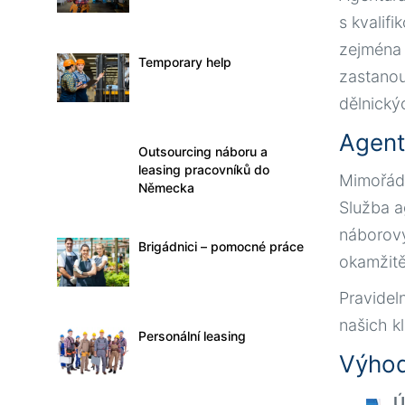
s kvalif
zejména 
Temporary help
zastanou
dělnický
Agent
Outsourcing náboru a
leasing pracovníků do
Mimořádn
Německa
Služba a
náborový
Brigádnici – pomocné práce
okamžitě
Pravidel
našich k
Personální leasing
Výhod
Ú