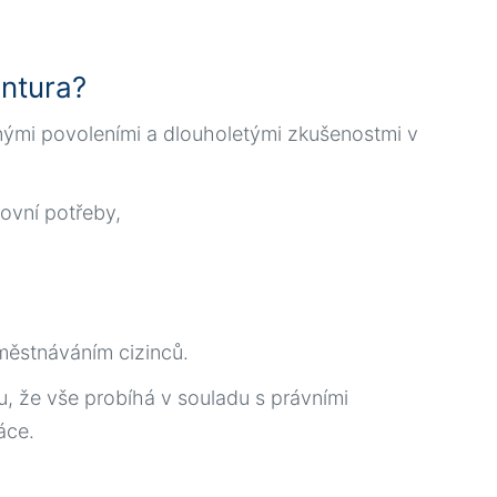
entura?
bnými povoleními a dlouholetými zkušenostmi v
ovní potřeby,
aměstnáváním cizinců.
otu, že vše probíhá v souladu s právními
áce.