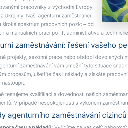
ikovanými pracovníky z východní Evropy,
z Ukrajiny. Naši agenturní zaměstnanci
 široké spektrum pracovních pozic – od
ch a manuálních prací po IT, administrativu a technické
urní zaměstnávání: řešení vašeho pe
é projekty, sezónní práce nebo období dovolených m
genturní zaměstnávání vám umožní tyto situace snadn
m procesům, ušetříte čas i náklady a získáte pracovníky
 nastoupit.
ně testujeme kvalifikaci a dovednosti našich zaměstna
lientů. V případě nespokojenosti s výkonem zaměstnan
y agenturního zaměstnávání cizinců
spora času a nákladů:
Vyřídíme za vás celý náborový 