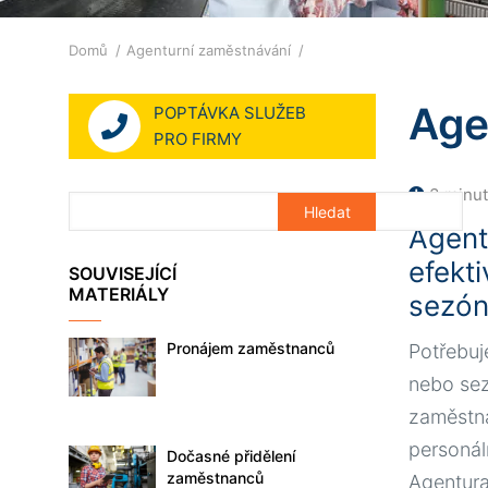
Drobečková
Domů
Agenturní zaměstnávání
navigace
Age
POPTÁVKA SLUŽEB
PRO FIRMY
3 minut
Agent
efekt
SOUVISEJÍCÍ
MATERIÁLY
sezón
Pronájem zaměstnanců
Potřebuj
nebo sez
zaměstná
personál
Dočasné přidělení
zaměstnanců
Agentura