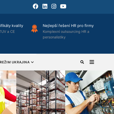
Facebook
LinkedIn
Instagram
Youtube
fikáty kvality
Nejlepší řešení HR pro firmy
TUV a CE
Komplexní outsourcing HR a
personalistiky
REŽIM UKRAJINA