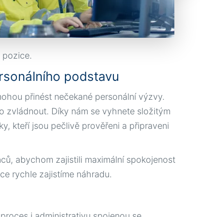
 pozice.
rsonálního podstavu
ohou přinést nečekané personální výzvy.
o zvládnout. Díky nám se vyhnete složitým
, kteří jsou pečlivě prověřeni a připraveni
nců, abychom zajistili maximální spokojenost
ce rychle zajistíme náhradu.
proces i administrativu spojenou se