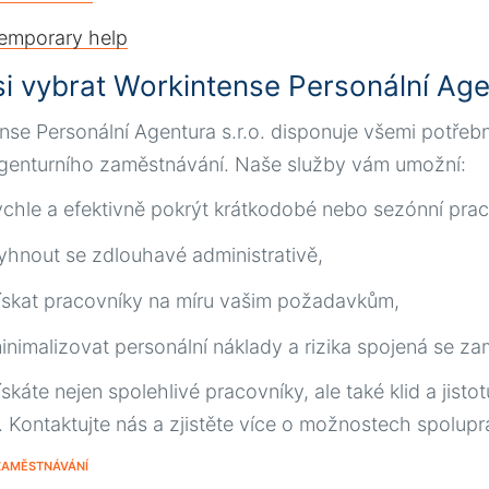
emporary help
si vybrat Workintense Personální Ag
nse Personální Agentura s.r.o. disponuje všemi potře
agenturního zaměstnávání. Naše služby vám umožní:
ychle a efektivně pokrýt krátkodobé nebo sezónní prac
yhnout se zdlouhavé administrativě,
ískat pracovníky na míru vašim požadavkům,
inimalizovat personální náklady a rizika spojená se z
skáte nejen spolehlivé pracovníky, ale také klid a jist
. Kontaktujte nás a zjistěte více o možnostech spolupr
ZAMĚSTNÁVÁNÍ