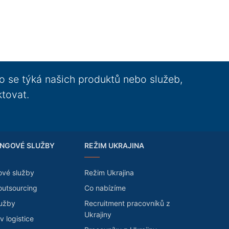
o se týká našich produktů nebo služeb,
ktovat.
NGOVÉ SLUŽBY
REŽIM UKRAJINA
ové služby
Režim Ukrajina
outsourcing
Co nabízíme
lužby
Recruitment pracovníků z
Ukrajiny
v logistice