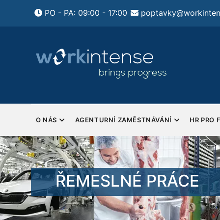
Přejít
PO - PA: 09:00 - 17:00
poptavky@workinten
k
hlavnímu
obsahu
ení HR pro firmy
Pondělí - Pátek
tsourcing HR a
Sobota a Neděle - Zavřeno
y
MAIN
NAVIGATION
O NÁS
AGENTURNÍ ZAMĚSTNÁVÁNÍ
HR PRO 
ŘEMESLNÉ PRÁCE