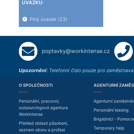
ÚVAZKU:
Plný úvazek
(23)
poptavky@workintense.cz
Upozornění:
Telefonní číslo pouze pro zaměstnavat
O SPOLEČNOSTI
AGENTURNÍ ZAMĚS
Personální, pracovní,
Agenturní zaměstná
outsourcingová agentura
Personální leasing
Workintense
Brigádníci - Pomocn
Přehled oblasti působení,
Temporary help
seznam oboru a profesi