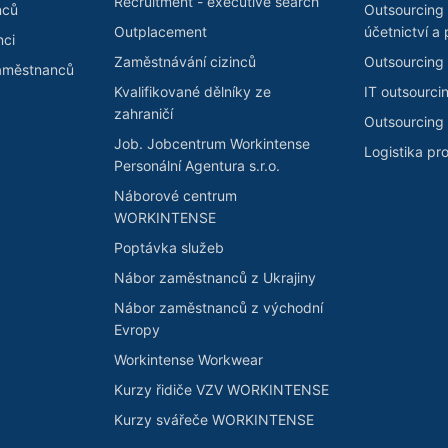
Recruitment - executive search
nců
Outsourcing
Outplacement
účetnictví a 
nci
Zaměstnávání cizinců
Outsourcing 
zaměstnanců
Kvalifikované dělníky ze
IT outsourci
zahraničí
Outsourcing 
Job. Jobcentrum Workintense
Logistika pr
Personální Agentura s.r.o.
Náborové centrum
WORKINTENSE
Poptávka služeb
Nábor zaměstnanců z Ukrajiny
Nábor zaměstnanců z východní
Evropy
Workintense Workwear
Kurzy řidiče VZV WORKINTENSE
Kurzy svářeče WORKINTENSE