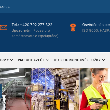
se.cz
Tel.:
+420 702 277 322
Osvědčení a certi
Upozornění:
Pouze pro
ISO 9000, HASP, 
zaměstnavatele (spolupráce)
FIRMY
PRO UCHAZEČE
OUTSOURCINGOVÉ SLUŽBY