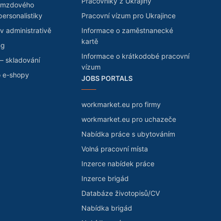
Pracovníky z Ukrajiny
 mzdového
personalistiky
Pracovní vízum pro Ukrajince
v administrativě
Informace o zaměstnanecké
kartě
ng
Informace o krátkodobé pracovní
– skladování
vízum
o e-shopy
JOBS PORTALS
workmarket.eu pro firmy
workmarket.eu pro uchazeče
Nabídka práce s ubytováním
Volná pracovní místa
Inzerce nabídek práce
Inzerce brigád
Databáze životopisů/CV
Nabídka brigád