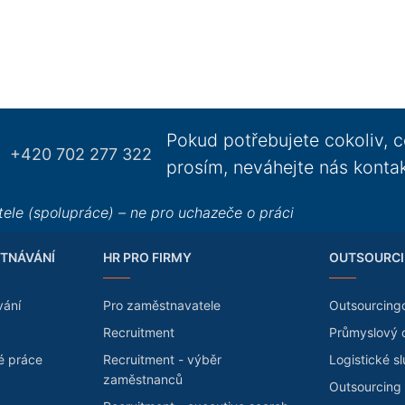
Pokud potřebujete cokoliv, c
+420 702 277 322
prosím, neváhejte nás konta
ele (spolupráce) – ne pro uchazeče o práci
TNÁVÁNÍ
HR PRO FIRMY
OUTSOURCI
vání
Pro zaměstnavatele
Outsourcing
Recruitment
Průmyslový 
é práce
Recruitment - výběr
Logistické s
zaměstnanců
Outsourcing 