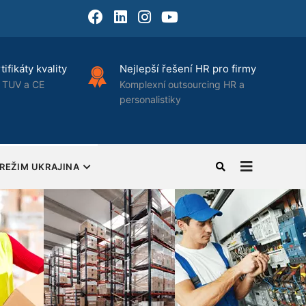
Facebook
LinkedIn
Instagram
Youtube
fikáty kvality
Nejlepší řešení HR pro firmy
TUV a CE
Komplexní outsourcing HR a
personalistiky
REŽIM UKRAJINA