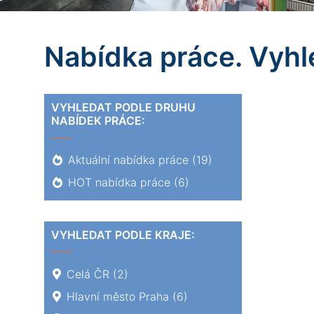
Nabídka práce. Vyhle
VYHLEDAT PODLE DRUHU
NABÍDEK PRÁCE:
Aktuální nabídka práce
(19)
HOT nabídka práce
(6)
VYHLEDAT PODLE KRAJE:
Celá ČR
(2)
Hlavní město Praha
(6)