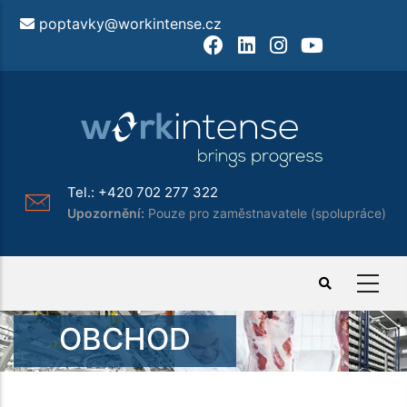
Přejít
poptavky@workintense.cz
k
Facebook
LinkedIn
Instagram
Youtube
hlavnímu
obsahu
Tel.:
+420 702 277 322
Upozornění:
Pouze pro zaměstnavatele (spolupráce)
OBCHOD