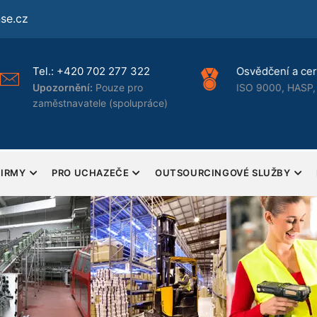
se.cz
Tel.:
+420 702 277 322
Osvědčení a certi
Upozornění:
Pouze pro
ISO 9000, HASP, 
zaměstnavatele (spolupráce)
FIRMY
PRO UCHAZEČE
OUTSOURCINGOVÉ SLUŽBY