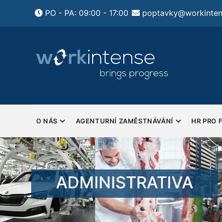
Přejít
PO - PA: 09:00 - 17:00
poptavky@workinten
k
hlavnímu
obsahu
ení HR pro firmy
Pondělí - Pátek
tsourcing HR a
Sobota a Neděle - Zavřeno
y
MAIN
NAVIGATION
O NÁS
AGENTURNÍ ZAMĚSTNÁVÁNÍ
HR PRO 
ADMINISTRATIVA