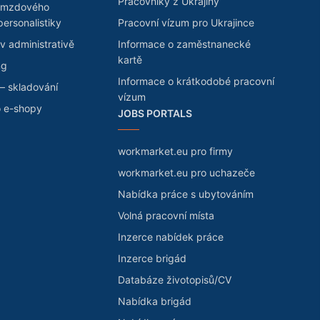
Pracovníky z Ukrajiny
 mzdového
personalistiky
Pracovní vízum pro Ukrajince
v administrativě
Informace o zaměstnanecké
kartě
ng
Informace o krátkodobé pracovní
– skladování
vízum
o e-shopy
JOBS PORTALS
workmarket.eu pro firmy
workmarket.eu pro uchazeče
Nabídka práce s ubytováním
Volná pracovní místa
Inzerce nabídek práce
Inzerce brigád
Databáze životopisů/CV
Nabídka brigád