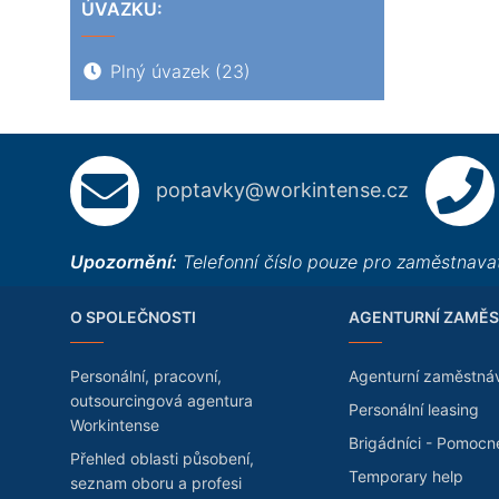
ÚVAZKU:
Plný úvazek
(23)
poptavky@workintense.cz
Upozornění:
Telefonní číslo pouze pro zaměstnavat
O SPOLEČNOSTI
AGENTURNÍ ZAMĚS
Personální, pracovní,
Agenturní zaměstná
outsourcingová agentura
Personální leasing
Workintense
Brigádníci - Pomocn
Přehled oblasti působení,
Temporary help
seznam oboru a profesi