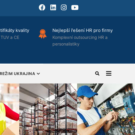
Facebook
LinkedIn
Instagram
Youtube
fikáty kvality
Nejlepší řešení HR pro firmy
TUV a CE
Komplexní outsourcing HR a
personalistiky
REŽIM UKRAJINA