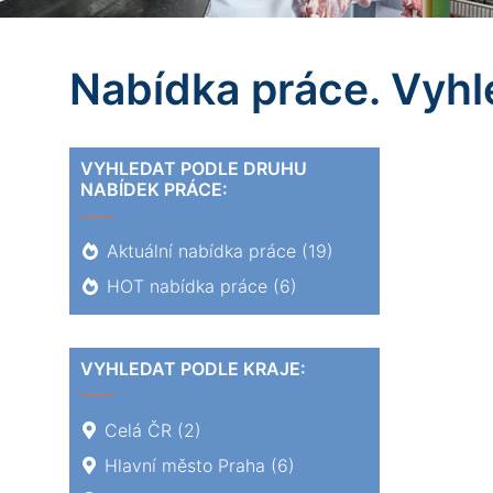
Nabídka práce. Vyhle
VYHLEDAT PODLE DRUHU
NABÍDEK PRÁCE:
Aktuální nabídka práce
(19)
HOT nabídka práce
(6)
VYHLEDAT PODLE KRAJE:
Celá ČR
(2)
Hlavní město Praha
(6)