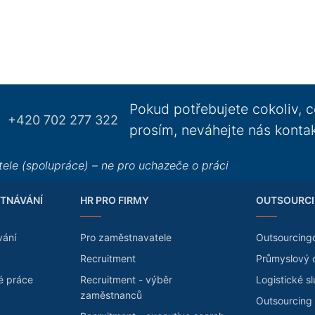
Pokud potřebujete cokoliv, c
+420 702 277 322
prosím, neváhejte nás konta
ele (spolupráce) – ne pro uchazeče o práci
TNÁVÁNÍ
HR PRO FIRMY
OUTSOURCI
vání
Pro zaměstnavatele
Outsourcing
Recruitment
Průmyslový 
é práce
Recruitment - výběr
Logistické s
zaměstnanců
Outsourcing 