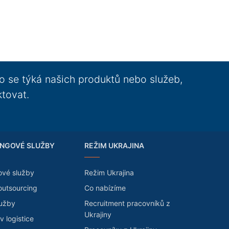
o se týká našich produktů nebo služeb,
ktovat.
NGOVÉ SLUŽBY
REŽIM UKRAJINA
ové služby
Režim Ukrajina
outsourcing
Co nabízíme
lužby
Recruitment pracovníků z
Ukrajiny
v logistice