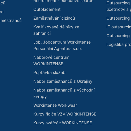
Recruitment - executive search
nců
Outsourcing
Outplacement
účetnictví a 
nci
Zaměstnávání cizinců
Outsourcing 
zaměstnanců
Kvalifikované dělníky ze
IT outsourci
zahraničí
Outsourcing 
Job. Jobcentrum Workintense
Logistika pr
Personální Agentura s.r.o.
Náborové centrum
WORKINTENSE
Poptávka služeb
Nábor zaměstnanců z Ukrajiny
Nábor zaměstnanců z východní
Evropy
Workintense Workwear
Kurzy řidiče VZV WORKINTENSE
Kurzy svářeče WORKINTENSE